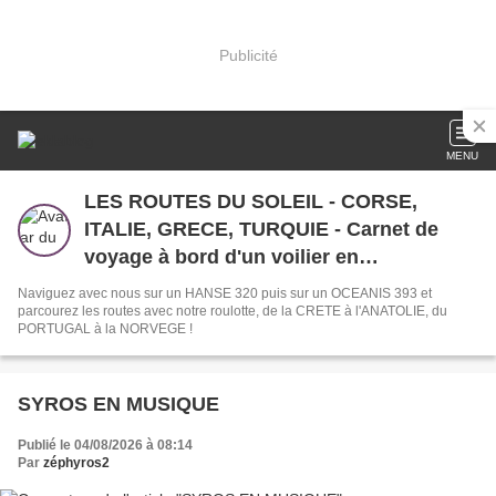
Publicité
MENU
LES ROUTES DU SOLEIL - CORSE,
ITALIE, GRECE, TURQUIE - Carnet de
voyage à bord d'un voilier en
Méditerranée
Naviguez avec nous sur un HANSE 320 puis sur un OCEANIS 393 et
parcourez les routes avec notre roulotte, de la CRETE à l'ANATOLIE, du
PORTUGAL à la NORVEGE !
SYROS EN MUSIQUE
Publié le 04/08/2026 à 08:14
Par
zéphyros2