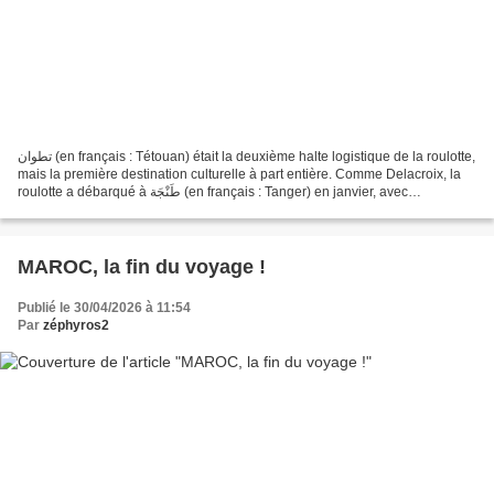
تطوان (en français : Tétouan) était la deuxième halte logistique de la roulotte,
mais la première destination culturelle à part entière. Comme Delacroix, la
roulotte a débarqué à طَنْجَة (en français : Tanger) en janvier, avec
l’enthousiasme d’un regard...
MAROC, la fin du voyage !
Publié le 30/04/2026 à 11:54
Par
zéphyros2