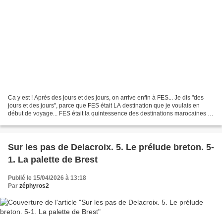
Ca y est ! Après des jours et des jours, on arrive enfin à FES... Je dis "des
jours et des jours", parce que FES était LA destination que je voulais en
début de voyage... FES était la quintessence des destinations marocaines !
S'il ne devait y avoir qu'une...
Sur les pas de Delacroix. 5. Le prélude breton. 5-
1. La palette de Brest
Publié le 15/04/2026 à 13:18
Par
zéphyros2