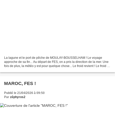
La lagune et le port de pêche de MOULAY-BOUSSELHAM ! Le voyage
approche de sa fin... Au départ de FES, on a pris la direction de la mer. Une
fois de plus, la météo y est pour quelque chose... Le froid revient ! Le froid et
la neige ! Encore et encore....
MAROC, FES !
Publié le 21/04/2026 à 09:50
Par
zéphyros2