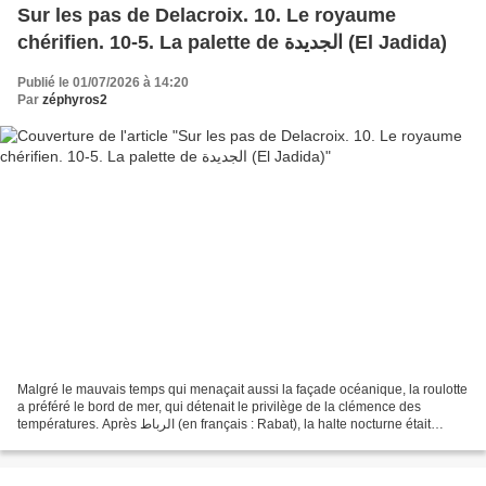
Sur les pas de Delacroix. 10. Le royaume
chérifien. 10-5. La palette de اﻟﺠﺪﻳﺪة (El Jadida)
Publié le 01/07/2026 à 14:20
Par
zéphyros2
Malgré le mauvais temps qui menaçait aussi la façade océanique, la roulotte
a préféré le bord de mer, qui détenait le privilège de la clémence des
températures. Après اﻟﺮﺑﺎط (en français : Rabat), la halte nocturne était
اﻟﺠﺪﻳﺪة (en français : El Jadida),...