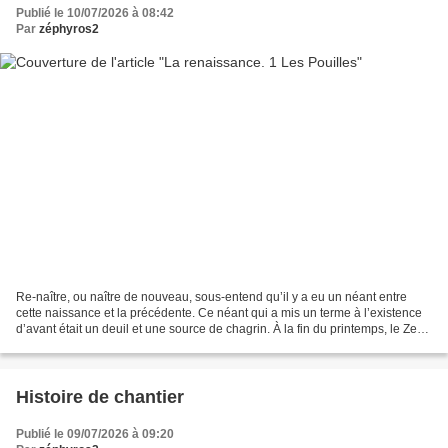
Publié le 10/07/2026 à 08:42
Par
zéphyros2
Re-naître, ou naître de nouveau, sous-entend qu’il y a eu un néant entre
cette naissance et la précédente. Ce néant qui a mis un terme à l’existence
d’avant était un deuil et une source de chagrin. À la fin du printemps, le Zeph
a frôlé le deuil et a...
Histoire de chantier
Publié le 09/07/2026 à 09:20