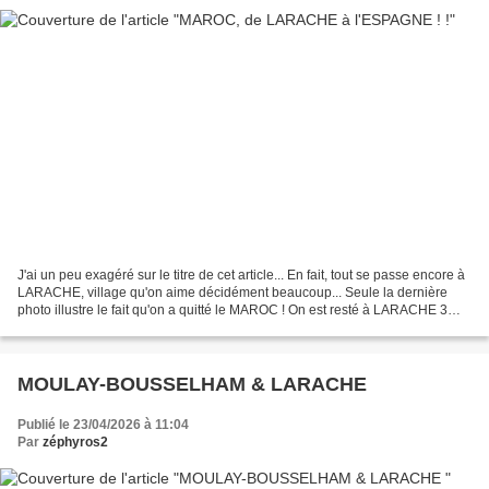
J'ai un peu exagéré sur le titre de cet article... En fait, tout se passe encore à
LARACHE, village qu'on aime décidément beaucoup... Seule la dernière
photo illustre le fait qu'on a quitté le MAROC ! On est resté à LARACHE 3
jours... Et on y serait peut-être...
MOULAY-BOUSSELHAM & LARACHE
Publié le 23/04/2026 à 11:04
Par
zéphyros2