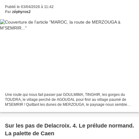
Publié le 03/04/2026 à 11:42
Par
zéphyros2
Une route qui nous fait passer par GOULMIMA, TINGHIR, les gorges du
TOUDRA, le village perché de AGOUDAL pour finir au village paumé de
M'SEMRIR ! Quittant les dunes de MERZOUGA, le paysage nous semble
d'une infinie monotonie... A peine une courte escale...
Sur les pas de Delacroix. 4. Le prélude normand.
La palette de Caen