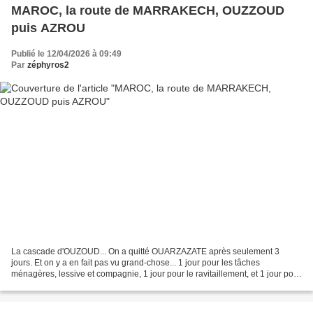
MAROC, la route de MARRAKECH, OUZZOUD
puis AZROU
Publié le 12/04/2026 à 09:49
Par
zéphyros2
La cascade d'OUZOUD... On a quitté OUARZAZATE après seulement 3
jours. Et on y a en fait pas vu grand-chose... 1 jour pour les tâches
ménagères, lessive et compagnie, 1 jour pour le ravitaillement, et 1 jour pour
de la négo d'antiquités... Et puis la...