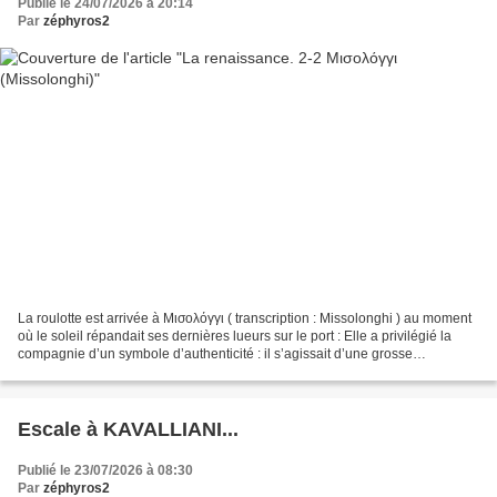
Publié le 24/07/2026 à 20:14
Par
zéphyros2
La roulotte est arrivée à Μισολόγγι ( transcription : Missolonghi ) au moment
où le soleil répandait ses dernières lueurs sur le port : Elle a privilégié la
compagnie d’un symbole d’authenticité : il s’agissait d’une grosse
embarcation locale, qui est...
Escale à KAVALLIANI...
Publié le 23/07/2026 à 08:30
Par
zéphyros2