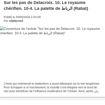
Sur les pas de Delacroix. 10. Le royaume
chérifien. 10-4. La palette de اﻟﺮﺑﺎط (Rabat)
Publié le 28/06/2026 à 02:08
Par
zéphyros2
L’hiver qui malmenait le septentrion a aussi débarqué sur la rive tangéroise.
Pour échapper à ce harcèlement, la roulotte s’est réfugiée vers le bord de
mer pour bénéficier de l’influence modératrice de l’Océan. Ainsi, après وزان
(en français : Ouazane),...