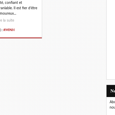
ité, confiant et
anlable. Il est fier d’être
moureux...
re la suite
) :
#MINH
Abo
nou