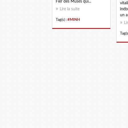
Fier des Muses qui...
vital
Lire la suite
inébr
un a
Tag(s) :
#MINH
Li
Tag(s