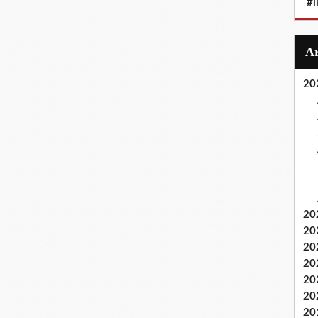
#i
20
20
20
20
20
20
20
20