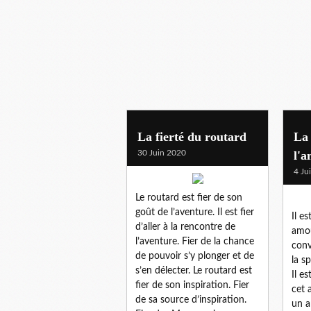
La fierté du routard
La 
30 Juin 2020
l'
4 Ju
Le routard est fier de son
goût de l’aventure. Il est fier
Il es
d’aller à la rencontre de
amour
l’aventure. Fier de la chance
conv
de pouvoir s’y plonger et de
la sp
s’en délecter. Le routard est
Il e
fier de son inspiration. Fier
cet 
de sa source d’inspiration.
un a