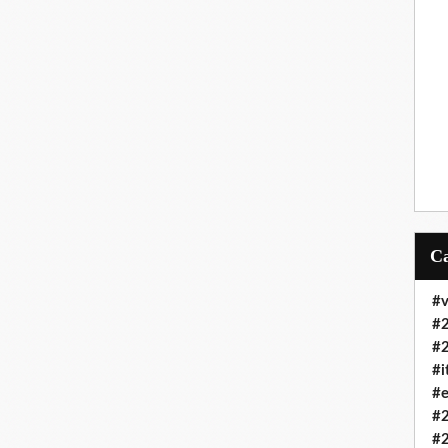
#v
#
#
#i
#e
#
#