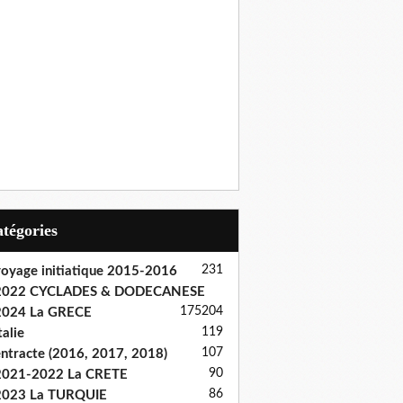
Catégories
231
oyage initiatique 2015-2016
2022 CYCLADES & DODECANESE
175
204
2024 La GRECE
119
talie
107
ntracte (2016, 2017, 2018)
90
2021-2022 La CRETE
86
2023 La TURQUIE