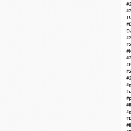
#
#
T
#D
D
#2
#
#
#
#P
#
#
#g
#c
#p
#i
#g
#b
#i