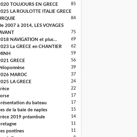
85
2020 TOUJOURS EN GRECE
2025 LA ROULOTTE ITALIE GRECE
84
URQUIE
e 2007 à 2014, LES VOYAGES
75
'AVANT
69
018 NAVIGATION et plus...
62
2023 La GRECE en CHANTIER
59
MINH
56
2021 GRECE
39
éloponnèse
37
2026 MAROC
24
2025 LA GRECE
22
rèce
17
orse
17
résentation du bateau
15
les de la baie de naples
14
rèce 2019 préambule
11
retagne
11
les pontines