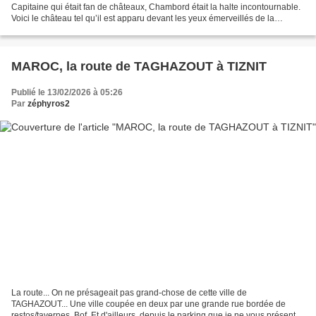
Capitaine qui était fan de châteaux, Chambord était la halte incontournable.
Voici le château tel qu’il est apparu devant les yeux émerveillés de la
roulotte, quand celle-ci est...
MAROC, la route de TAGHAZOUT à TIZNIT
Publié le 13/02/2026 à 05:26
Par
zéphyros2
La route... On ne présageait pas grand-chose de cette ville de
TAGHAZOUT... Une ville coupée en deux par une grande rue bordée de
restos/tavernes. Bof. Et d'ailleurs, depuis le parking que je ne vous présente