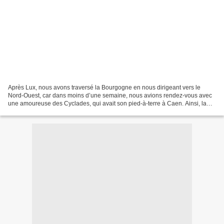
Après Lux, nous avons traversé la Bourgogne en nous dirigeant vers le
Nord-Ouest, car dans moins d’une semaine, nous avions rendez-vous avec
une amoureuse des Cyclades, qui avait son pied-à-terre à Caen. Ainsi, la
roulotte n’est pas une nouveauté, mais...