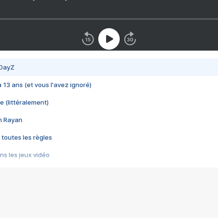
 DayZ
 a 13 ans (et vous l'avez ignoré)
e (littéralement)
im Rayan
 toutes les règles
s les jeux vidéo
us choquant de Rockstar ? - Le scandale BULLY
e plus moche de Steam
du RÊVE tourne au CAUCHEMAR