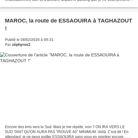
même pas, tellement c'est moche et glauque,...
MAROC, la route de ESSAOUIRA à TAGHAZOUT
!
Publié le 08/02/2026 à 09:31
Par
zéphyros2
Encore des kms vers le Sud. Mais je me répète, non ? ON IRA VERS LE
SUD TANT QU'ON AURA PAS TROUVE 40° MINIMUM. Voilà. C'est dit ! En
attendant, je ne peux quitter ESSAOUIRA sans vous en montrer encore... Et