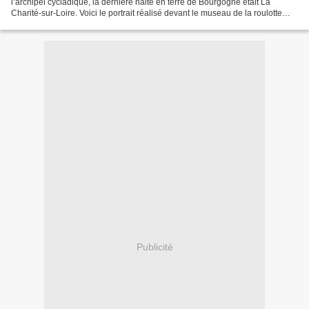
l’archipel cycladique, la dernière halte en terre de Bourgogne était La
Charité-sur-Loire. Voici le portrait réalisé devant le museau de la roulotte
quand celle-ci venait d’être garée...
Publicité