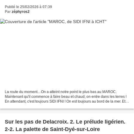
Publié le 25/02/2026 à 07:39
Par
zéphyros2
La route du moment... On a atteint notre point le plus bas au MAROC.
Maintenant qu'il commence à faire beau et chaud, on entre dans les terres !
En attendant, c'est toujours SIDI IFNI ! On est toujours au bord de la mer. Et
c'est le jour du grand marché....
Sur les pas de Delacroix. 2. Le prélude ligérien.
2-2. La palette de Saint-Dyé-sur-Loire