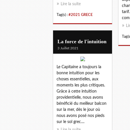
Lire la suite
chan
tarif
Tag(s) :
#2021 GRECE
comm
Li
Tag(s
La force de l'intuition
3 Juillet 2021
Le Capitaine a toujours la
bonne intuition pour les
choses essentielles, aux
moments les plus critiques.
Grâce à cette intuition
providentielle, nous avons
bénéficié du meilleur balcon
sur la mer, dès le jour où
nous avons posé nos pieds
sur le sol grec....
Lire la suite