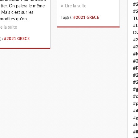
#
tier. On paiera le même
Lire la suite
#
. Mais c'est sur les
Tag(s) :
#2021 GRECE
T
odités qu'on...
#D
re la suite
D
) :
#2021 GRECE
#2
#
#
#
#P
#
#
#g
#c
#p
#i
#g
#b
#i