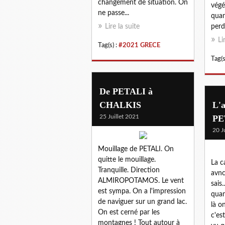
changement de situation. On
végé
ne passe...
quan
Lire la suite
perd
Li
Tag(s) :
#2021 GRECE
Tag(s
De PETALI à
CHALKIS
L'a
25 Juillet 2021
PE
20 J
Mouillage de PETALI. On
quitte le mouillage.
La c
Tranquille. Direction
avnc
ALMIROPOTAMOS. Le vent
sais
est sympa. On a l'impression
quan
de naviguer sur un grand lac.
là o
On est cerné par les
c'est
montagnes ! Tout autour à