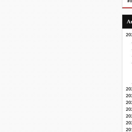
#i
20
20
20
20
20
20
20
20