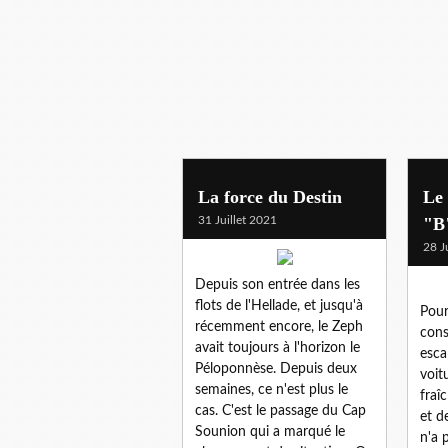
La force du Destin
Le 
31 Juillet 2021
"B
28 J
Depuis son entrée dans les
flots de l'Hellade, et jusqu'à
Pour
récemment encore, le Zeph
cons
avait toujours à l'horizon le
esca
Péloponnèse. Depuis deux
voit
semaines, ce n'est plus le
fraîc
cas. C'est le passage du Cap
et d
Sounion qui a marqué le
n'a 