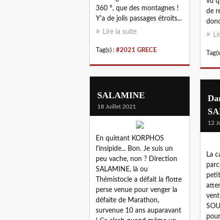
vu q
360 °, que des montagnes !
de r
Y'a de jolis passages étroits...
donc
Lire la suite
Li
Tag(s) :
#2021 GRECE
Tag(s
SALAMINE
Dan
18 Juillet 2021
SA
12 J
En quittant KORPHOS
l'insipide... Bon. Je suis un
La c
peu vache, non ? Direction
parc
SALAMINE, là ou
peti
Thémistocle a défait la flotte
atte
perse venue pour venger la
vent
défaite de Marathon,
SOU
survenue 10 ans auparavant
pour