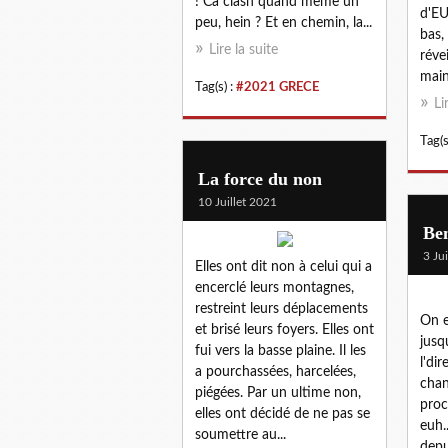
! Ca clash quand même un
d'EU
peu, hein ? Et en chemin, la...
bas,
Lire la suite
réve
main
Tag(s) :
#2021 GRECE
Li
Tag(s
La force du non
10 Juillet 2021
Ben
3 Ju
Elles ont dit non à celui qui a
encerclé leurs montagnes,
restreint leurs déplacements
On e
et brisé leurs foyers. Elles ont
jusq
fui vers la basse plaine. Il les
l'di
a pourchassées, harcelées,
chan
piégées. Par un ultime non,
proc
elles ont décidé de ne pas se
euh..
soumettre au...
depu