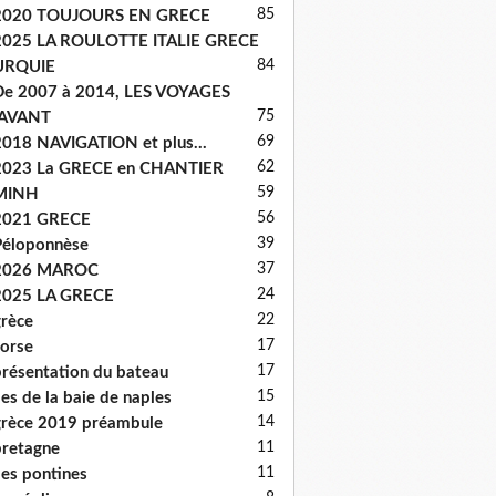
85
2020 TOUJOURS EN GRECE
2025 LA ROULOTTE ITALIE GRECE
84
URQUIE
e 2007 à 2014, LES VOYAGES
75
'AVANT
69
018 NAVIGATION et plus...
62
2023 La GRECE en CHANTIER
59
MINH
56
2021 GRECE
39
éloponnèse
37
2026 MAROC
24
2025 LA GRECE
22
rèce
17
orse
17
résentation du bateau
15
les de la baie de naples
14
rèce 2019 préambule
11
retagne
11
les pontines