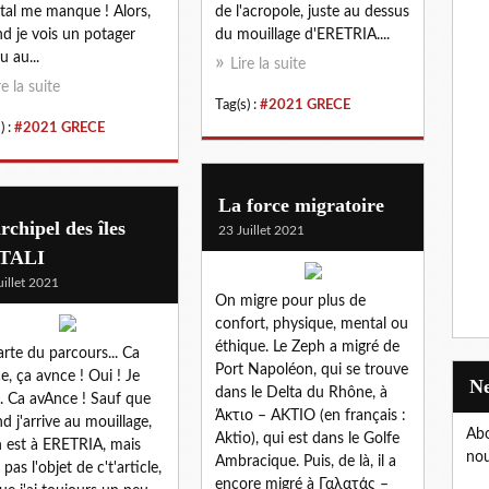
tal me manque ! Alors,
de l'acropole, juste au dessus
d je vois un potager
du mouillage d'ERETRIA....
u au...
Lire la suite
re la suite
Tag(s) :
#2021 GRECE
) :
#2021 GRECE
La force migratoire
rchipel des îles
23 Juillet 2021
TALI
uillet 2021
On migre pour plus de
confort, physique, mental ou
éthique. Le Zeph a migré de
arte du parcours... Ca
Port Napoléon, qui se trouve
e, ça avnce ! Oui ! Je
dans le Delta du Rhône, à
... Ca avAnce ! Sauf que
Άκτιο – AKTIO (en français :
d j'arrive au mouillage,
Abo
Aktio), qui est dans le Golfe
n est à ERETRIA, mais
nou
Ambracique. Puis, de là, il a
 pas l'objet de c't'article,
encore migré à Γαλατάς –