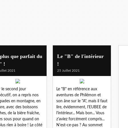
plus que parfait du
Le "B" de l'intérieur
" !
!
uillet 2021
25 Juillet 2021
 le second jour
Le "B" en référence aux
écutif, on a repris nos
aventures de Philémon et
pades en montagne, en
son âne sur le "A", mais il faut
ure, avec des boissons
lire, évidemment, l'EUBEE de
hes, de la bière fraîche,
l'intérieur... Mais bon... Vous
es sous pour quand on
z'aviez forcément compris...
plus rien à boire ! Le côté
N'est-ce-pas ? Au sommet