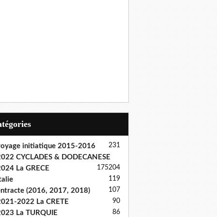
Catégories
231
oyage initiatique 2015-2016
2022 CYCLADES & DODECANESE
175
204
2024 La GRECE
119
talie
107
ntracte (2016, 2017, 2018)
90
2021-2022 La CRETE
86
2023 La TURQUIE