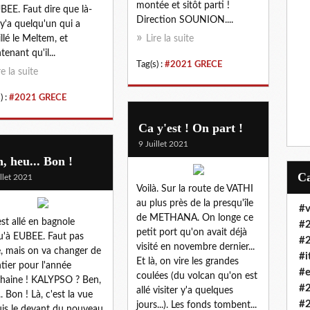
montée et sitôt parti !
BEE. Faut dire que là-
Direction SOUNION....
 y'a quelqu'un qui a
illé le Meltem, et
Lire la suite
tenant qu'il...
Tag(s) :
#2021 GRECE
re la suite
) :
#2021 GRECE
Ca y'est ! On part !
9 Juillet 2021
, heu... Bon !
illet 2021
Voilà. Sur la route de VATHI
au plus près de la presqu'île
#v
de METHANA. On longe ce
st allé en bagnole
#
petit port qu'on avait déjà
u'à EUBEE. Faut pas
#
visité en novembre dernier...
re, mais on va changer de
#i
Et là, on vire les grandes
tier pour l'année
#e
coulées (du volcan qu'on est
haine ! KALYPSO ? Ben,
#
allé visiter y'a quelques
. Bon ! Là, c'est la vue
#
jours...). Les fonds tombent...
is le devant du nouveau