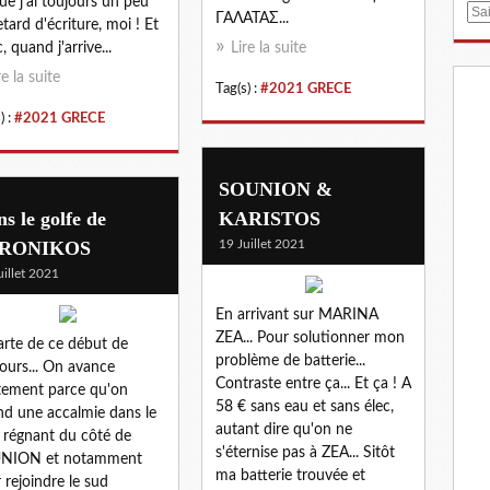
ue j'ai toujours un peu
E
ΓΑΛΑΤΑΣ...
etard d'écriture, moi ! Et
m
, quand j'arrive...
Lire la suite
a
re la suite
i
Tag(s) :
#2021 GRECE
l
) :
#2021 GRECE
SOUNION &
s le golfe de
KARISTOS
RONIKOS
19 Juillet 2021
uillet 2021
En arrivant sur MARINA
ZEA... Pour solutionner mon
arte de ce début de
problème de batterie...
ours... On avance
Contraste entre ça... Et ça ! A
tement parce qu'on
58 € sans eau et sans élec,
nd une accalmie dans le
autant dire qu'on ne
 régnant du côté de
s'éternise pas à ZEA... Sitôt
NION et notamment
ma batterie trouvée et
 rejoindre le sud