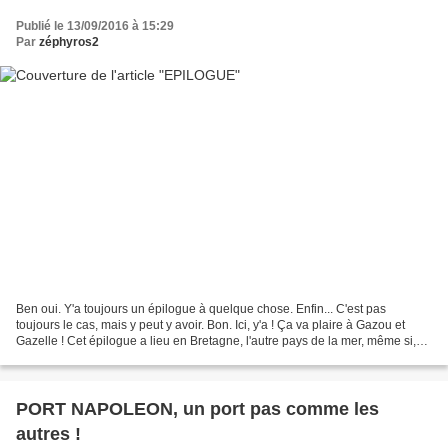
Publié le 13/09/2016 à 15:29
Par
zéphyros2
Ben oui. Y'a toujours un épilogue à quelque chose. Enfin... C'est pas
toujours le cas, mais y peut y avoir. Bon. Ici, y'a ! Ça va plaire à Gazou et
Gazelle ! Cet épilogue a lieu en Bretagne, l'autre pays de la mer, même si,
ici, la mer n'est pas bleue....
PORT NAPOLEON, un port pas comme les
autres !