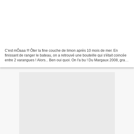
C'est mÔaaa !!! Ôter la fine couche de limon après 10 mois de mer. En
finissant de ranger le bateau, on a retrouvé une bouteille qui s'était coincée
entre 2 varangues ! Alors... Ben oui quoi. On l'a bu ! Du Margaux 2008, grand
cru classé. On a bien cherché...