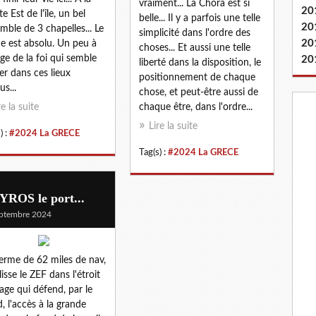
vraiment... La Chora est si
20
e Est de l'île, un bel
belle... Il y a parfois une telle
20
mble de 3 chapelles... Le
simplicité dans l'ordre des
20
e est absolu. Un peu à
choses... Et aussi une telle
age de la foi qui semble
20
liberté dans la disposition, le
er dans ces lieux
positionnement de chaque
us...
chose, et peut-être aussi de
re la suite
chaque être, dans l'ordre...
Lire la suite
) :
#2024 La GRECE
Tag(s) :
#2024 La GRECE
YROS le port...
ptembre 2024
erme de 62 miles de nav,
lisse le ZEF dans l'étroit
age qui défend, par le
, l'accès à la grande