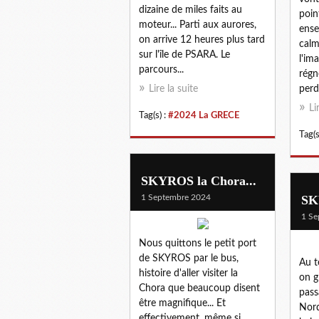
dizaine de miles faits au
point
moteur... Parti aux aurores,
ense
on arrive 12 heures plus tard
calm
sur l'île de PSARA. Le
l'im
parcours...
régn
Lire la suite
perd
Li
Tag(s) :
#2024 La GRECE
Tag(s
SKYROS la Chora...
1 Septembre 2024
SK
1 Se
Nous quittons le petit port
de SKYROS par le bus,
Au t
histoire d'aller visiter la
on g
Chora que beaucoup disent
pass
être magnifique... Et
Nord
effectivement, même si