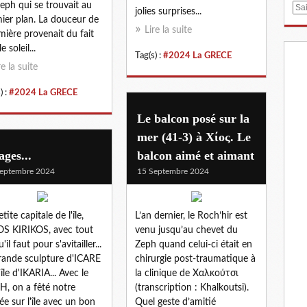
eph qui se trouvait au
E
jolies surprises...
ier plan. La douceur de
m
Lire la suite
umière provenait du fait
a
e soleil...
i
Tag(s) :
#2024 La GRECE
l
re la suite
) :
#2024 La GRECE
Le balcon posé sur la
mer (41-3) à Xίος. Le
ges...
balcon aimé et aimant
eptembre 2024
15 Septembre 2024
tite capitale de l'île,
L’an dernier, le Roch’hir est
S KIRIKOS, avec tout
venu jusqu’au chevet du
'il faut pour s'avitailler...
Zeph quand celui-ci était en
rande sculpture d'ICARE
chirurgie post-traumatique à
'île d'IKARIA... Avec le
la clinique de Χαλκούτσι
, on a fêté notre
(transcription : Khalkoutsi).
vée sur l'île avec un bon
Quel geste d’amitié