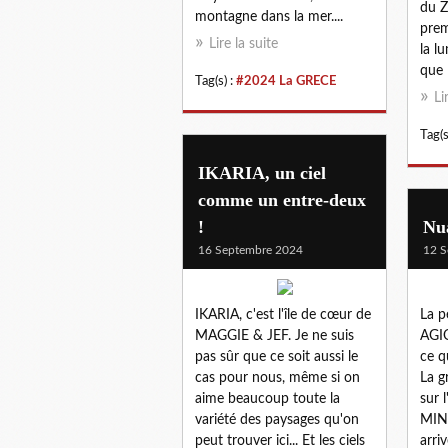
du Z
montagne dans la mer....
prem
Lire la suite
la l
que l
Tag(s) :
#2024 La GRECE
Li
Tag(s
IKARIA, un ciel
comme un entre-deux
!
Nua
16 Septembre 2024
12 S
IKARIA, c'est l'île de cœur de
La pe
MAGGIE & JEF. Je ne suis
AGIO
pas sûr que ce soit aussi le
ce qu
cas pour nous, même si on
La g
aime beaucoup toute la
sur l
variété des paysages qu'on
MINH
peut trouver ici... Et les ciels
arri