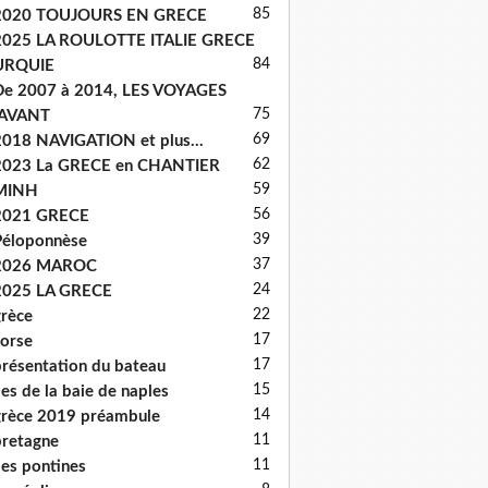
85
2020 TOUJOURS EN GRECE
2025 LA ROULOTTE ITALIE GRECE
84
URQUIE
e 2007 à 2014, LES VOYAGES
75
'AVANT
69
018 NAVIGATION et plus...
62
2023 La GRECE en CHANTIER
59
MINH
56
2021 GRECE
39
éloponnèse
37
2026 MAROC
24
2025 LA GRECE
22
rèce
17
orse
17
résentation du bateau
15
les de la baie de naples
14
rèce 2019 préambule
11
retagne
11
les pontines