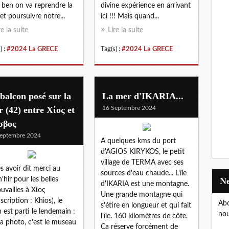
 ben on va reprendre la
divine expérience en arrivant
et poursuivre notre...
ici !!! Mais quand...
re la suite
Lire la suite
) :
#2024 La GRECE
Tag(s) :
#2024 La GRECE
balcon posé sur la
La mer d'IKARIA...
 (42) entre Χίος et
16 Septembre 2024
σβος
eptembre 2024
A quelques kms du port
d'AGIOS KIRYKOS, le petit
village de TERMA avec ses
s avoir dit merci au
sources d'eau chaude... L'île
’hir pour les belles
d'IKARIA est une montagne.
ouvailles à Χίος
Une grande montagne qui
scription : Khios), le
Abo
s'étire en longueur et qui fait
 est parti le lendemain :
nou
l'île. 160 kilomètres de côte.
la photo, c’est le museau
Ca réserve forcément de