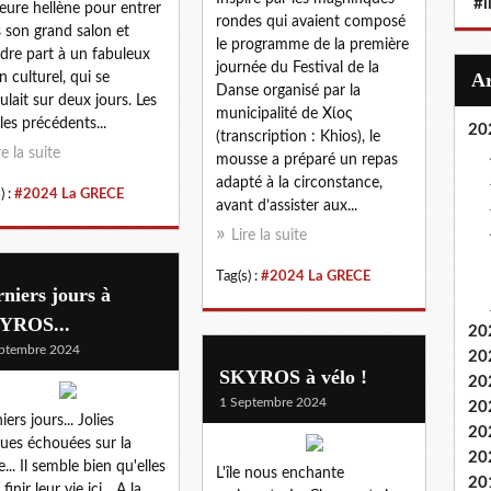
#i
ure hellène pour entrer
rondes qui avaient composé
 son grand salon et
le programme de la première
dre part à un fabuleux
journée du Festival de la
n culturel, qui se
Danse organisé par la
ulait sur deux jours. Les
municipalité de Χίος
cles précédents...
20
(transcription : Khios), le
re la suite
mousse a préparé un repas
adapté à la circonstance,
) :
#2024 La GRECE
avant d’assister aux...
Lire la suite
Tag(s) :
#2024 La GRECE
niers jours à
YROS...
20
ptembre 2024
20
SKYROS à vélo !
20
1 Septembre 2024
20
ers jours... Jolies
20
ues échouées sur la
20
... Il semble bien qu'elles
L'île nous enchante
20
finir leur vie ici... A la