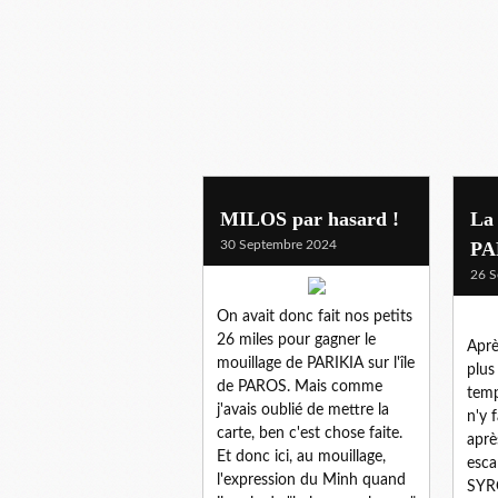
MILOS par hasard !
La 
30 Septembre 2024
PA
26 S
On avait donc fait nos petits
26 miles pour gagner le
Après
mouillage de PARIKIA sur l'île
plus
de PAROS. Mais comme
temp
j'avais oublié de mettre la
n'y 
carte, ben c'est chose faite.
aprè
Et donc ici, au mouillage,
esca
l'expression du Minh quand
SYRO