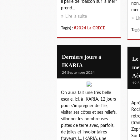
il parle de "balcon sur la mer"
non,
prend...
mer 
Lire la suite
Li
Tag(s) :
#2024 La GRECE
Tag(s
Derniers jours à
Le 
IKARIA
mer
24 Septembre 2024
Λέ
19 S
On aura fait une très belle
escale, ici, à IKARIA. 12 jours
Aprè
pour s'imprégner de l'île,
Roch
visiter ses côtes et ses reliefs,
retr
sillonner les nombreuses
(tran
pistes de terre avec, parfois,
Zeph
de jolies et involontaires
Sur 
frayeurs !... IKARIA, une