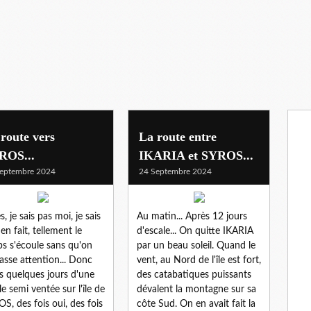
route vers
La route entre
ROS...
IKARIA et SYROS...
eptembre 2024
24 Septembre 2024
, je sais pas moi, je sais
Au matin... Après 12 jours
 en fait, tellement le
d'escale... On quitte IKARIA
s s'écoule sans qu'on
par un beau soleil. Quand le
fasse attention... Donc
vent, au Nord de l'île est fort,
s quelques jours d'une
des catabatiques puissants
le semi ventée sur l'île de
dévalent la montagne sur sa
S, des fois oui, des fois
côte Sud. On en avait fait la