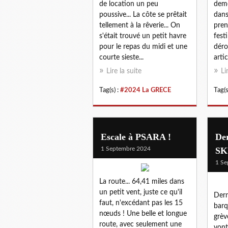
de location un peu
deme
poussive... La côte se prêtait
dans
tellement à la rêverie... On
pren
s'était trouvé un petit havre
festi
pour le repas du midi et une
déro
courte sieste...
arti
Lire la suite
Li
Tag(s) :
#2024 La GRECE
Tag(s
Escale à PSARA !
Der
1 Septembre 2024
SK
1 Se
La route... 64,41 miles dans
un petit vent, juste ce qu'il
Derni
faut, n'excédant pas les 15
barq
nœuds ! Une belle et longue
grève
route, avec seulement une
vont 