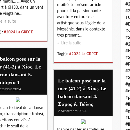
n matin... ... Avec un
#
moitié. Le présent article
rt à 6H30, dans un vent
#
poursuit la passionnante
e vingtaine...
aventure culturelle et
T
re la suite
artistique sous l’égide de la
#D
Messénie, dans le contexte
D
) :
#2024 La GRECE
très prenant...
#2
Lire la suite
#
#
Tag(s) :
#2024 La GRECE
#
balcon posé sur la
#P
 (41-2) à Χίος. Le
#
con dansant 5.
#
Le balcon posé sur la
σσηνία 1
#g
mer (41-2) à Χίος. Le
ptembre 2024
#c
balcon dansant 4.
#p
Σάμος & Βόλος
#i
e au festival de la danse
#g
2 Septembre 2024
ος (transcription : Khios),
#b
 étions conviés à
#i
hir le seuil de la
Inspiré par les magnifiques