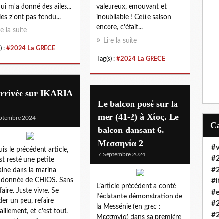
qui m'a donné des ailes...
valeureux, émouvant et
lles z'ont pas fondu...
inoubliable ! Cette saison
encore, c’était...
re la suite
Lire la suite
) :
#2024 La GRECE
Tag(s) :
#2024 La GRECE
arrivée sur IKARIA
Le balcon posé sur la
mer (41-2) à Χίος. Le
ptembre 2024
balcon dansant 6.
Μεσσηνία 2
#v
is le précédent article,
7 Septembre 2024
#
st resté une petite
#
ine dans la marina
ndonnée de CHIOS. Sans
#i
L’article précédent a conté
faire. Juste vivre. Se
#e
l’éclatante démonstration de
der un peu, refaire
#
la Messénie (en grec :
taillement, et c'est tout.
#
Μεσσηνία) dans sa première