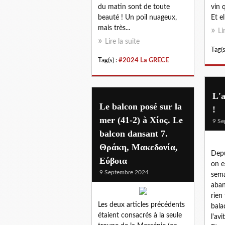
du matin sont de toute
vin 
beauté ! Un poil nuageux,
Et e
mais très...
Li
Lire la suite
Tag(s
Tag(s) :
#2024 La GRECE
L'
Le balcon posé sur la
!
mer (41-2) à Χίος. Le
9 Se
balcon dansant 7.
Θράκη, Μακεδονία,
Depu
Eύβοια
on e
9 Septembre 2024
sema
aba
rien 
Les deux articles précédents
bala
étaient consacrés à la seule
l'avi