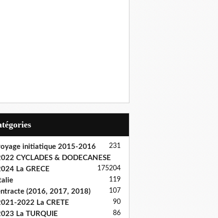
Catégories
231
oyage initiatique 2015-2016
2022 CYCLADES & DODECANESE
175
204
2024 La GRECE
119
talie
107
ntracte (2016, 2017, 2018)
90
2021-2022 La CRETE
86
2023 La TURQUIE