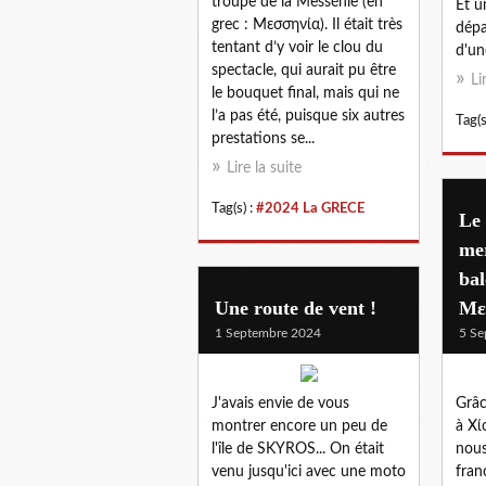
troupe de la Messénie (en
Et u
grec : Μεσσηνία). Il était très
dépa
tentant d’y voir le clou du
d'un
spectacle, qui aurait pu être
Li
le bouquet final, mais qui ne
l’a pas été, puisque six autres
Tag(s
prestations se...
Lire la suite
Tag(s) :
#2024 La GRECE
Le 
mer
bal
Une route de vent !
Με
1 Septembre 2024
5 Se
J'avais envie de vous
Grâc
montrer encore un peu de
à Χί
l'île de SKYROS... On était
nous
venu jusqu'ici avec une moto
franc