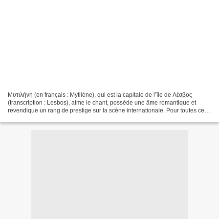
Μυτιλήνη (en français : Mytilène), qui est la capitale de l’île de Λέσβος
(transcription : Lesbos), aime le chant, possède une âme romantique et
revendique un rang de prestige sur la scène internationale. Pour toutes ces
raisons, le Festival de l’été...