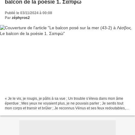
balcon de la poésie 1. Σαπφώ
Publié le 03/11/2024 à 00:08
Par
zéphyros2
« Je le vis, je rougis, je pâlis à sa vue ; Un trouble s’éleva dans mon âme
éperdue ; Mes yeux ne voyaient plus, je ne pouvais parler ; Je sentis tout
mon corps et transir et brûler ; Je reconnus Vénus et ses feux redoutables,
D’un sang qu’elle poursuit...