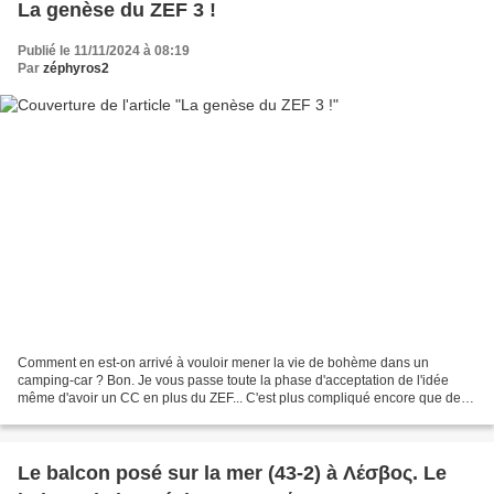
La genèse du ZEF 3 !
Publié le 11/11/2024 à 08:19
Par
zéphyros2
Comment en est-on arrivé à vouloir mener la vie de bohème dans un
camping-car ? Bon. Je vous passe toute la phase d'acceptation de l'idée
même d'avoir un CC en plus du ZEF... C'est plus compliqué encore que de
débrouiller un truc inextricable ! C'est...
Le balcon posé sur la mer (43-2) à Λέσβος. Le