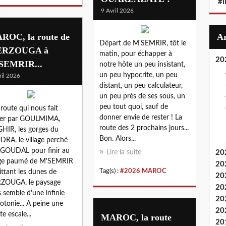
#i
9 Avril 2026
ROC, la route de
Départ de M'SEMRIR, tôt le
RZOUGA à
matin, pour échapper à
20
SEMRIR...
notre hôte un peu insistant,
un peu hypocrite, un peu
ril 2026
distant, un peu calculateur,
un peu près de ses sous, un
peu tout quoi, sauf de
route qui nous fait
donner envie de rester ! La
ser par GOULMIMA,
route des 2 prochains jours...
HIR, les gorges du
Bon. Alors...
RA, le village perché
GOUDAL pour finir au
Lire la suite
20
age paumé de M'SEMRIR
20
Tag(s) :
#2026 MAROC
ittant les dunes de
20
ZOUGA, le paysage
20
 semble d'une infinie
20
tonie... A peine une
20
te escale...
MAROC, la route
20