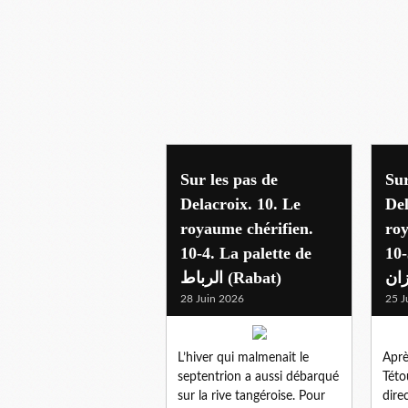
2026 maroc
Sur les pas de
Sur
Delacroix. 10. Le
Del
royaume chérifien.
roy
10-4. La palette de
10-
اﻟﺮﺑﺎط (Rabat)
28 Juin 2026
25 J
L’hiver qui malmenait le
Après تطوان (en fr
septentrion a aussi débarqué
Této
sur la rive tangéroise. Pour
dire