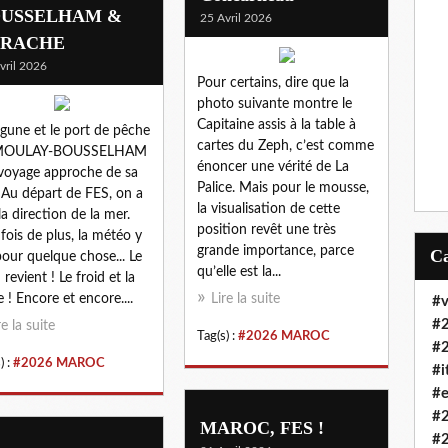
USSELHAM &
25 Avril 2026
ARACHE
vril 2026
Pour certains, dire que la
photo suivante montre le
Capitaine assis à la table à
agune et le port de pêche
cartes du Zeph, c’est comme
MOULAY-BOUSSELHAM
énoncer une vérité de La
 voyage approche de sa
Palice. Mais pour le mousse,
.. Au départ de FES, on a
la visualisation de cette
 la direction de la mer.
position revêt une très
fois de plus, la météo y
grande importance, parce
pour quelque chose... Le
qu’elle est la...
 revient ! Le froid et la
e ! Encore et encore....
Lire la suite
#v
#
re la suite
Tag(s) :
#2026 MAROC
#
) :
#2026 MAROC
#i
#e
#
MAROC, FES !
#