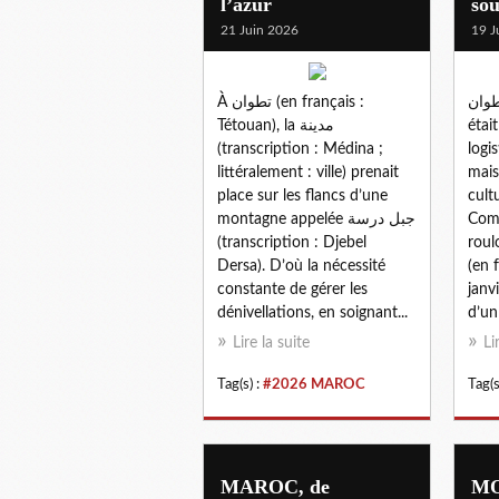
l’azur
sou
21 Juin 2026
19 J
تطوان (en français : T
À تطوان (en français :
Tétouan), la مدينة
étai
(transcription : Médina ;
logi
littéralement : ville) prenait
mais
place sur les flancs d’une
cult
montagne appelée جبل درسة
Comm
(transcription : Djebel
roulo
Dersa). D’où la nécessité
(en 
constante de gérer les
janv
dénivellations, en soignant...
d’un
Lire la suite
Li
Tag(s) :
#2026 MAROC
Tag(s
MAROC, de
MO