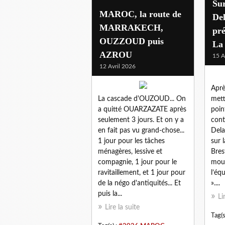
Sur
MAROC, la route de
Del
MARRAKECH,
pré
OUZZOUD puis
La 
AZROU
15 A
12 Avril 2026
Aprè
La cascade d'OUZOUD... On
mett
a quitté OUARZAZATE après
poin
seulement 3 jours. Et on y a
cont
en fait pas vu grand-chose...
Dela
1 jour pour les tâches
sur 
ménagères, lessive et
Bres
compagnie, 1 jour pour le
mous
ravitaillement, et 1 jour pour
l’éq
de la négo d'antiquités... Et
»....
puis la...
Li
Lire la suite
Tag(s