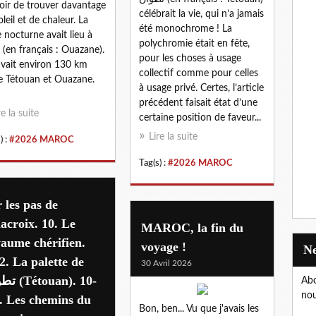
poir de trouver davantage
célébrait la vie, qui n’a jamais
oleil et de chaleur. La
été monochrome ! La
e nocturne avait lieu à
polychromie était en fête,
pour les choses à usage
 avait environ 130 km
collectif comme pour celles
e Tétouan et Ouazane.
à usage privé. Certes, l’article
précédent faisait état d’une
re la suite
certaine position de faveur...
Lire la suite
) :
#2026 MAROC
Tag(s) :
#2026 MAROC
 les pas de
acroix. 10. Le
MAROC, la fin du
aume chérifien.
voyage !
2. La palette de
30 Avril 2026
ouan). 10-
Abo
nou
. Les chemins du
Bon, ben... Vu que j'avais les