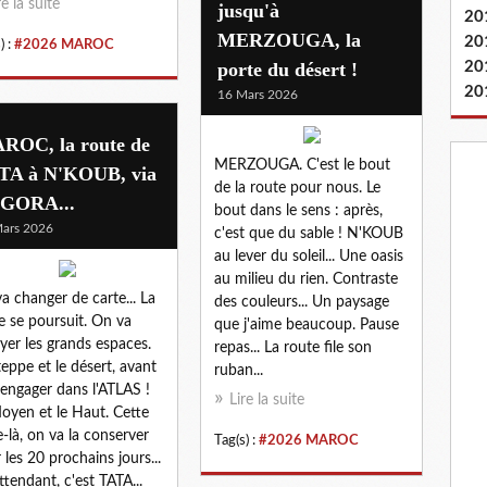
re la suite
jusqu'à
20
MERZOUGA, la
20
) :
#2026 MAROC
porte du désert !
20
20
16 Mars 2026
ROC, la route de
MERZOUGA. C'est le bout
TA à N'KOUB, via
de la route pour nous. Le
GORA...
bout dans le sens : après,
ars 2026
c'est que du sable ! N'KOUB
au lever du soleil... Une oasis
au milieu du rien. Contraste
a changer de carte... La
des couleurs... Un paysage
e se poursuit. On va
que j'aime beaucoup. Pause
yer les grands espaces.
repas... La route file son
teppe et le désert, avant
ruban...
'engager dans l'ATLAS !
Lire la suite
oyen et le Haut. Cette
e-là, on va la conserver
Tag(s) :
#2026 MAROC
 les 20 prochains jours...
ttendant, c'est TATA...