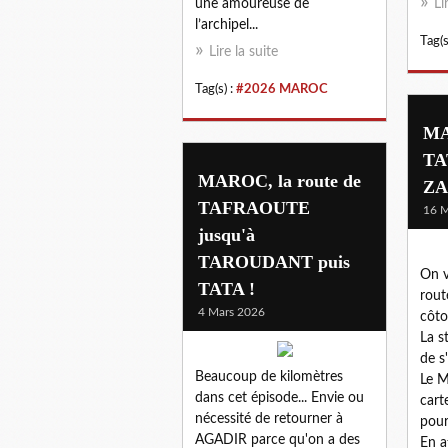
une amoureuse de
Li
l’archipel...
Tag(s
Lire la suite
Tag(s) :
#2026 MAROC
MA
TA
MAROC, la route de
ZA
TAFRAOUTE
16 M
jusqu'à
TAROUDANT puis
On v
TATA !
rout
4 Mars 2026
côto
La s
de s
Beaucoup de kilomètres
Le M
dans cet épisode... Envie ou
cart
nécessité de retourner à
pour
AGADIR parce qu'on a des
En a