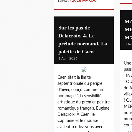
Tag(s) :
#2026 MAROC
MA
Sur les pas de
ME
Delacroix. 4. Le
M'
prélude normand. La
3 Av
palette de Caen
1 Avril 2026
Une 
pas
TING
Caen était la limite
TOUD
septentrionale du périple
de A
d’hiver, conçu comme un
vill
hommage à la sensibilité
! Qu
artistique du premier peintre
MER
romantique français, Eugène
nous
Delacroix. À Caen, le
mono
Capitaine et le mousse
cour
avaient rendez-vous avec