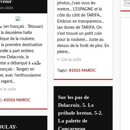
venir
photos, j'vais vous les
E
uin 2026
mettre... L'ESPAGNE et la
m
côte du côté de TARIFA...
a
Embrun en transparence...
i
étouan)
Les dunes de TARIFA. On
l
t la deuxième halte
s'est trouvé un petit coin
stique de la roulotte,
pour la roulotte... Juste au
 la première destination
dessus de la forêt de pins. En
urelle à part entière.
pleine...
e Delacroix, la
Lire la suite
tte a débarqué à طَنْجَة
français : Tanger) en
Tag(s) :
#2026 MAROC
ier, avec l’enthousiasme
 regard...
re la suite
Sur les pas de
) :
#2026 MAROC
Delacroix. 5. Le
prélude breton. 5-2.
La palette de
ULAY-
Concarneau