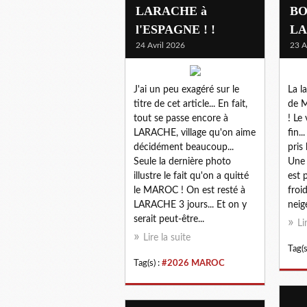
LARACHE à
BO
l'ESPAGNE ! !
L
24 Avril 2026
23 A
J'ai un peu exagéré sur le
La l
titre de cet article... En fait,
de 
tout se passe encore à
! Le
LARACHE, village qu'on aime
fin.
décidément beaucoup...
pris
Seule la dernière photo
Une 
illustre le fait qu'on a quitté
est 
le MAROC ! On est resté à
froid
LARACHE 3 jours... Et on y
neig
serait peut-être...
Li
Lire la suite
Tag(s
Tag(s) :
#2026 MAROC