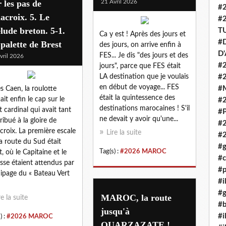
 les pas de
21 Avril 2026
#
acroix. 5. Le
#
lude breton. 5-1.
T
Ca y est ! Après des jours et
#D
palette de Brest
des jours, on arrive enfin à
D
FES... Je dis "des jours et des
vril 2026
#2
jours", parce que FES était
LA destination que je voulais
#
en début de voyage... FES
#
s Caen, la roulotte
était la quintessence des
ait enfin le cap sur le
#
destinations marocaines ! S'il
t cardinal qui avait tant
#P
ne devait y avoir qu'une...
ribué à la gloire de
#
croix. La première escale
Lire la suite
#
la route du Sud était
#g
Tag(s) :
#2026 MAROC
t, où le Capitaine et le
#c
se étaient attendus par
#p
uipage du « Bateau Vert
#i
#g
MAROC, la route
re la suite
#b
jusqu'à
#i
) :
#2026 MAROC
OUARZAZATE !