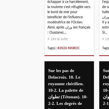
échapper à ce harcèlement,
l’es
la roulotte s’est réfugiée vers
de s
le bord de mer pour
halt
bénéficier de l’influence
وزان (en français : Ouazane).
modératrice de l’Océan.
Il y
Ainsi, après وزان (en français
entr
: Ouazane),...
Si...
Lire la suite
Li
Tag(s) :
#2026 MAROC
Tag(s
Sur les pas de
Sur
Delacroix. 10. Le
Del
royaume chérifien.
roy
10-2. La palette de
10-
تطوان (Tét
تطوان (Tétouan). 10-
2-2. Les degrés de
2-1