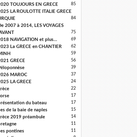
85
2020 TOUJOURS EN GRECE
2025 LA ROULOTTE ITALIE GRECE
84
URQUIE
e 2007 à 2014, LES VOYAGES
75
'AVANT
69
018 NAVIGATION et plus...
62
2023 La GRECE en CHANTIER
59
MINH
56
2021 GRECE
39
éloponnèse
37
2026 MAROC
24
2025 LA GRECE
22
rèce
17
orse
17
résentation du bateau
15
les de la baie de naples
14
rèce 2019 préambule
11
retagne
11
les pontines