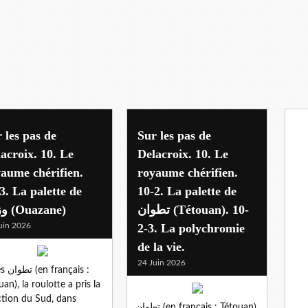
 les pas de
Sur les pas de
acroix. 10. Le
Delacroix. 10. Le
aume chérifien.
royaume chérifien.
3. La palette de
10-2. La palette de
تطوان (Tétouan). 10-
وزان (Ouazane)
uin 2026
2-3. La polychromie
de la vie.
24 Juin 2026
ançais :
uan), la roulotte a pris la
ction du Sud, dans
تطوان (en français : Tétouan)