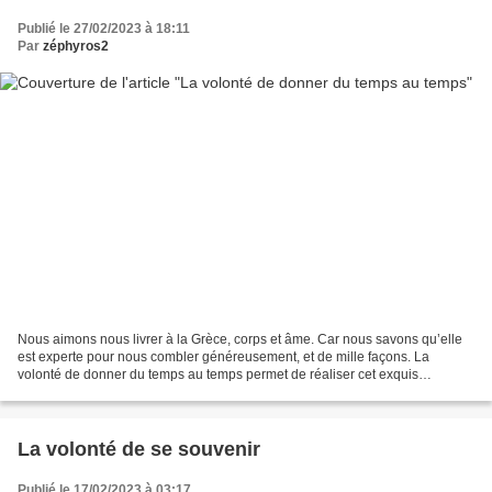
Publié le 27/02/2023 à 18:11
Par
zéphyros2
Nous aimons nous livrer à la Grèce, corps et âme. Car nous savons qu’elle
est experte pour nous combler généreusement, et de mille façons. La
volonté de donner du temps au temps permet de réaliser cet exquis
abandon. Un exemple du bonheur de l’oisiveté...
La volonté de se souvenir
Publié le 17/02/2023 à 03:17