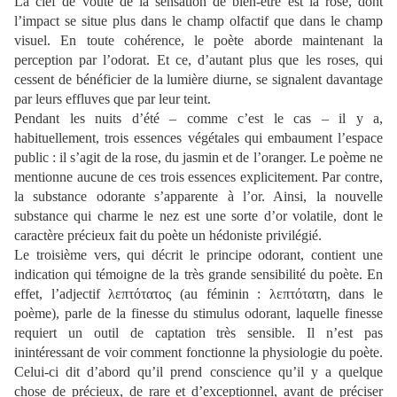
La clef de voûte de la sensation de bien-être est la rose, dont
l’impact se situe plus dans le champ olfactif que dans le champ
visuel. En toute cohérence, le poète aborde maintenant la
perception par l’odorat. Et ce, d’autant plus que les roses, qui
cessent de bénéficier de la lumière diurne, se signalent davantage
par leurs effluves que par leur teint.
Pendant les nuits d’été – comme c’est le cas – il y a,
habituellement, trois essences végétales qui embaument l’espace
public : il s’agit de la rose, du jasmin et de l’oranger. Le poème ne
mentionne aucune de ces trois essences explicitement. Par contre,
la substance odorante s’apparente à l’or. Ainsi, la nouvelle
substance qui charme le nez est une sorte d’or volatile, dont le
caractère précieux fait du poète un hédoniste privilégié.
Le troisième vers, qui décrit le principe odorant, contient une
indication qui témoigne de la très grande sensibilité du poète. En
effet, l’adjectif λεπτότατoς (au féminin : λεπτότατη, dans le
poème), parle de la finesse du stimulus odorant, laquelle finesse
requiert un outil de captation très sensible. Il n’est pas
inintéressant de voir comment fonctionne la physiologie du poète.
Celui-ci dit d’abord qu’il prend conscience qu’il y a quelque
chose de précieux, de rare et d’exceptionnel, avant de préciser