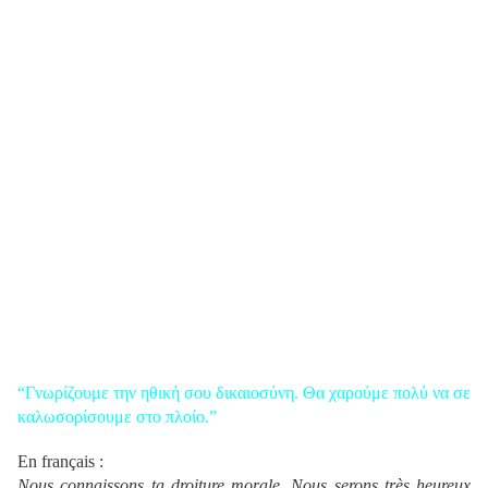
“Γνωρίζουμε την ηθική σου δικαιοσύνη. Θα χαρούμε πολύ να σε
καλωσορίσουμε στο πλοίο.”
En français :
Nous connaissons ta droiture morale. Nous serons très heureux