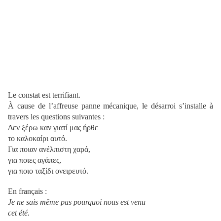
Le constat est terrifiant.
À cause de l’affreuse panne mécanique, le désarroi s’installe à
travers les questions suivantes :
Δεν ξέρω καν γιατί μας ήρθε
το καλοκαίρι αυτό.
Για ποιαν ανέλπιστη χαρά,
για ποιες αγάπες,
για ποιο ταξίδι ονειρευτό.
En français :
Je ne sais même pas pourquoi nous est venu
cet été.