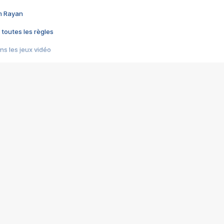
im Rayan
 toutes les règles
s les jeux vidéo
us choquant de Rockstar ? - Le scandale BULLY
e plus moche de Steam
du RÊVE tourne au CAUCHEMAR
pendant 8 heures
it… à tort
umiliés par un jeu vidéo
ire - Final Fantasy 8
ti un empire - Age of Empires
story DOFUS