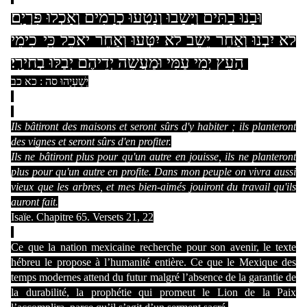
וּבָנוּ בָתִּים וְיָשָׁבוּ וְנָטְעוּ כְרָמִים וְאָכְלוּ פִּרְיָֽם׃
לֹא יִבְנוּ וְאַחֵר יֵשֵׁב לֹא יִטְּעוּ וְאַחֵר יֹאכֵל כִּֽי־כִימֵי
הָעֵץ יְמֵי עַמִּי וּמַעֲשֵׂה יְדֵיהֶם יְבַלּוּ בְחִירָֽי׃
כא כב
:
ה
ס
יְשַׁעְיָהוּ
Ils bâtiront des maisons et seront sûrs d'y habiter ; ils planteront
des vignes et seront sûrs d'en profiter.
Ils ne bâtiront plus pour qu'un autre en jouisse, ils ne planteront
plus pour qu'un autre en profite. Dans mon peuple on vivra aussi
vieux que les arbres, et mes bien-aimés jouiront du travail qu'ils
auront fait.
Isaïe. Chapitre 65. Versets 21, 22
Ce que la nation mexicaine recherche pour son avenir, le texte
hébreu le propose à l’humanité entière. Ce que le Mexique des
temps modernes attend du futur malgré l’absence de la garantie de
la durabilité, la prophétie qui promeut le Lion de la Paix