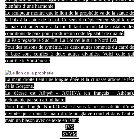
bienfaits d’une harmonie.
Le sculpteur montre que le lion de la prophétie va de la statue de
la Paix à la statue de la Loi. Ce sens du déplacement signifie que
la paix est antérieure à la loi. Il faut au préalable installer des
conditions de paix pour produire un code législatif de qualité.
La Paix regarde le Sud-Est. La Loi veille sur le Nord-Est.
Pour des raisons de symétrie, les deux autres sommets du carré de
la base sont confiés à deux autres divinités. Voici celle qui
contrôle le Sud-Ouest :
La main droite tient une longue épée et la cuirasse arbore le tête
de la Gorgone.
La déesse est Ἀθηνᾶ – ἈΘΗΝΑ (en français : Athéna),
redoutable par son art militaire.
Pour finir, l’angle Nord-Ouest est sous la responsabilité d’une
divinité qui a dans la main droite un glaive court et dans l’autre
main un blason avec ce texte en latin :
JVS
SVVM