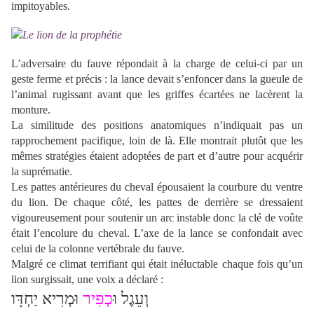
impitoyables.
L’adversaire du fauve répondait à la charge de celui-ci par un
geste ferme et précis : la lance devait s’enfoncer dans la gueule de
l’animal rugissant avant que les griffes écartées ne lacèrent la
monture.
La similitude des positions anatomiques n’indiquait pas un
rapprochement pacifique, loin de là. Elle montrait plutôt que les
mêmes stratégies étaient adoptées de part et d’autre pour acquérir
la suprématie.
Les pattes antérieures du cheval épousaient la courbure du ventre
du lion. De chaque côté, les pattes de derrière se dressaient
vigoureusement pour soutenir un arc instable donc la clé de voûte
était l’encolure du cheval. L’axe de la lance se confondait avec
celui de la colonne vertébrale du fauve.
Malgré ce climat terrifiant qui était inéluctable chaque fois qu’un
lion surgissait, une voix a déclaré :
וְעֵגֶל וּ
כְפִיר
וּמְרִיא יַחְדָּו