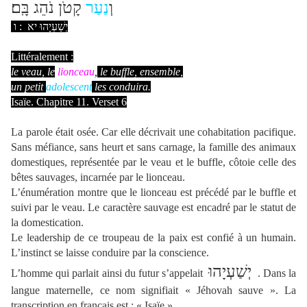
וְ
נַעַר
קָטֹן נֹהֵג בָּֽם׃
ו
:
יא
יְשַׁעְיָהוּ
Littéralement :
le veau, le
lionceau
,
le buffle, ensemble,
un petit
adolescent
les conduira.
Isaïe. Chapitre 11. Verset 6
La parole était osée. Car elle décrivait une cohabitation pacifique.
Sans méfiance, sans heurt et sans carnage, la famille des animaux
domestiques, représentée par le veau et le buffle, côtoie celle des
bêtes sauvages, incarnée par le lionceau.
L’énumération montre que le lionceau est précédé par le buffle et
suivi par le veau. Le caractère sauvage est encadré par le statut de
la domestication.
Le leadership de ce troupeau de la paix est confié à un humain.
L’instinct se laisse conduire par la conscience.
יְשַׁעְיָהוּ
L’homme qui parlait ainsi du futur s’appelait
.
Dans la
langue maternelle, ce nom signifiait « Jéhovah sauve ». La
transcription en français est : « Isaïe ».