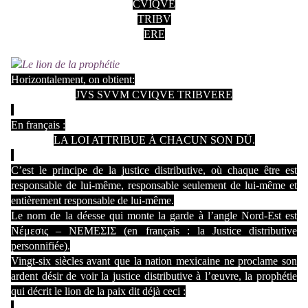
CVIQVE
TRIBV
ERE
Horizontalement, on obtient:
JVS SVVM CVIQVE TRIBVERE
En français :
LA LOI ATTRIBUE À CHACUN SON DÛ.
C’est le principe de la justice distributive, où chaque être est
responsable de lui-même, responsable seulement de lui-même et
entièrement responsable de lui-même.
Le nom de la déesse qui monte la garde à l’angle Nord-Est est
N
έμεσις – ΝΕΜΕΣΙΣ
(en français : la Justice distributive
personnifiée)
.
Vingt-six siècles avant que la nation mexicaine ne proclame son
ardent désir de voir la justice distributive à l’œuvre, la prophétie
qui décrit le lion de la paix dit déjà ceci :