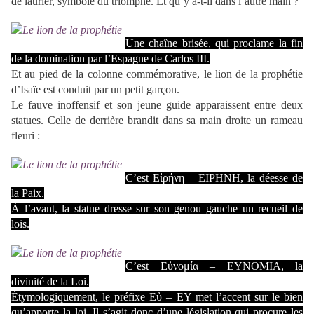
de laurier, symbole du triomphe. Et qu’y a-t-il dans l’autre main ?
Une chaîne brisée, qui proclame la fin
de la domination par l’Espagne de Carlos III.
Et au pied de la colonne commémorative, le lion de la prophétie
d’Isaïe est conduit par un petit garçon.
Le fauve inoffensif et son jeune guide apparaissent entre deux
statues. Celle de derrière brandit dans sa main droite un rameau
fleuri :
C’est Εἰρήνη – ΕΙΡΗΝΗ, la déesse de
la Paix.
À l’avant, la statue dresse sur son genou gauche un recueil de
lois.
C’est Εὐνομία – ΕΥΝΟΜΙΑ, la
divinité de la Loi.
Étymologiquement, le préfixe Εὐ – ΕΥ met l’accent sur le bien
qu’apporte la loi. Il s’agit donc d’une législation qui procure les