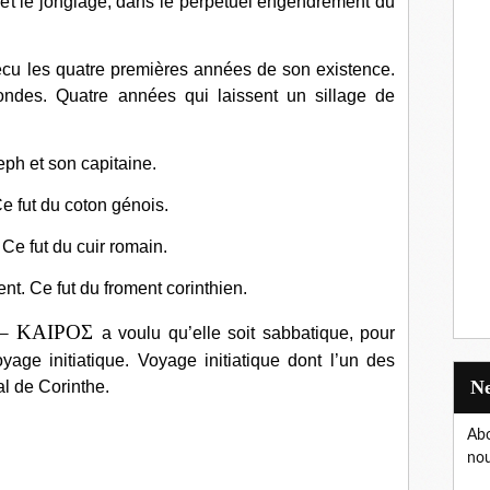
n et le jonglage, dans le perpétuel engendrement du
écu les quatre premières années de son existence.
ondes. Quatre années qui laissent un sillage de
eph et son capitaine.
e fut du coton génois.
 Ce fut du cuir romain.
ent. Ce fut du froment corinthien.
 – ΚΑΙΡΟΣ
a voulu qu’elle soit sabbatique, pour
age initiatique. Voyage initiatique dont l’un des
al de Corinthe.
Abo
nou