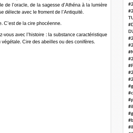
#
e de l’oracle, de la sagesse d’Athéna à la lumière
#
se délecte avec le froment de l’Antiquité.
T
e. C’est de la cire phocéenne.
#D
D
z-vous avec l’histoire : la substance caractéristique
#2
u végétale. Cire des abeilles ou des conifères.
#
#
#
#P
#
#
#g
#c
#p
#i
#g
#b
#i