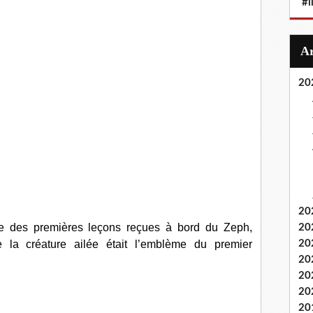
#i
20
20
ne des premières leçons reçues à bord du Zeph,
20
ue la créature ailée était l’emblème du premier
20
20
20
20
20