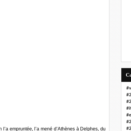
#v
#
#
#i
#e
#
ph l’a empruntée, l’a mené d’Athènes à Delphes, du
#