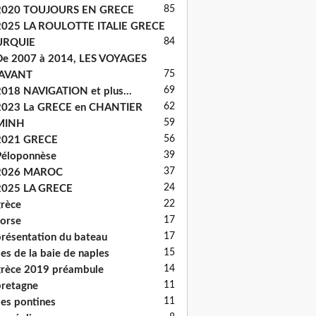
85
2020 TOUJOURS EN GRECE
2025 LA ROULOTTE ITALIE GRECE
84
URQUIE
e 2007 à 2014, LES VOYAGES
75
'AVANT
69
018 NAVIGATION et plus...
62
2023 La GRECE en CHANTIER
59
MINH
56
2021 GRECE
39
éloponnèse
37
2026 MAROC
24
2025 LA GRECE
22
rèce
17
orse
17
résentation du bateau
15
les de la baie de naples
14
rèce 2019 préambule
11
retagne
11
les pontines