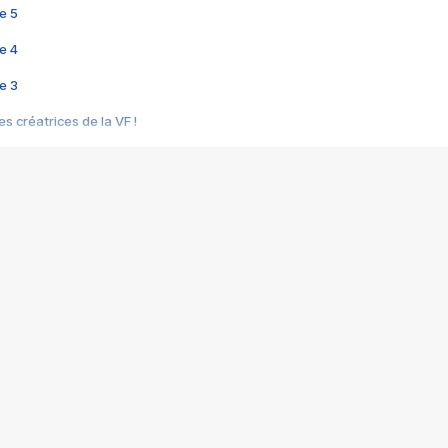
e 5
e 4
e 3
s créatrices de la VF !
e 2
e 1
e Mektoub My Love arrive enfin ! Rencontre avec Shaïn Boumedine et Sal
i : après Toni en famille
elle réalise le bouleversant Dites lui que je l'aime
ais ! Rencontre autour de Vie privée de Rebecca Zlotowski
 de Marguerite, Grave... Rencontre avec Ella Rumpf
 Les Rêveurs, un film intime sur la santé mentale
a avec un film sur le mouvement des Gilets jaunes