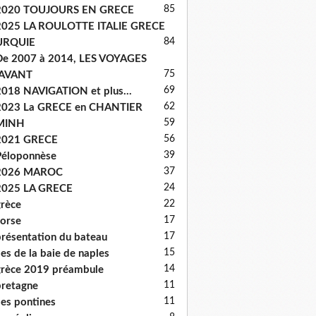
85
2020 TOUJOURS EN GRECE
2025 LA ROULOTTE ITALIE GRECE
84
URQUIE
e 2007 à 2014, LES VOYAGES
75
'AVANT
69
018 NAVIGATION et plus...
62
2023 La GRECE en CHANTIER
59
MINH
56
2021 GRECE
39
éloponnèse
37
2026 MAROC
24
2025 LA GRECE
22
rèce
17
orse
17
résentation du bateau
15
les de la baie de naples
14
rèce 2019 préambule
11
retagne
11
les pontines