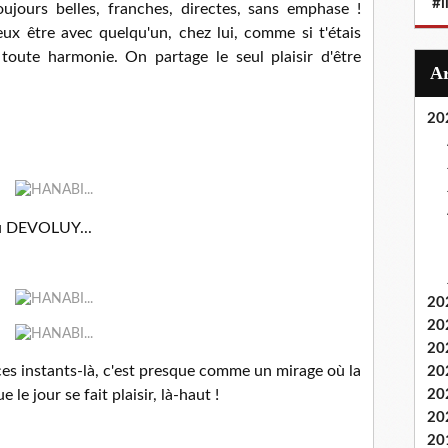
#i
ujours belles, franches, directes, sans emphase !
ux être avec quelqu'un, chez lui, comme si t'étais
toute harmonie. On partage le seul plaisir d'être
20
du DEVOLUY...
20
20
20
ces instants-là, c'est presque comme un mirage où la
20
e le jour se fait plaisir, là-haut !
20
20
20