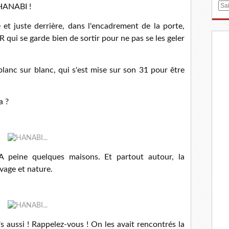
E
 HANABI !
m
 et juste derrière, dans l'encadrement de la porte,
a
i
 qui se garde bien de sortir pour ne pas se les geler
l
anc sur blanc, qui s'est mise sur son 31 pour être
a ?
. A peine quelques maisons. Et partout autour, la
age et nature.
 aussi ! Rappelez-vous ! On les avait rencontrés la