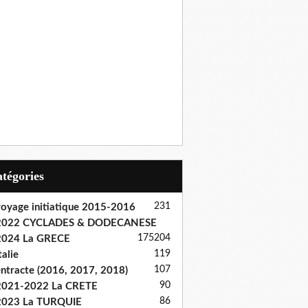
Catégories
231
oyage initiatique 2015-2016
2022 CYCLADES & DODECANESE
175
204
2024 La GRECE
119
talie
107
ntracte (2016, 2017, 2018)
90
2021-2022 La CRETE
86
2023 La TURQUIE