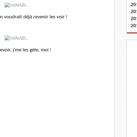
20
20
n voudrait déjà revenir les voir !
20
20
oir, j'me les gèle, moi !