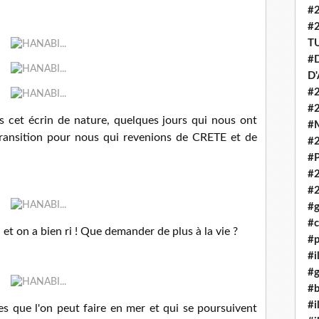
#
#
T
#D
D
#2
#
 cet écrin de nature, quelques jours qui nous ont
#
transition pour nous qui revenions de CRETE et de
#
#P
#
#
#g
#c
et on a bien ri ! Que demander de plus à la vie ?
#p
#i
#g
#b
#i
s que l'on peut faire en mer et qui se poursuivent