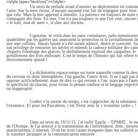
<style type="text/css"></style>
Un mois de prélude avant d'assister au déploiement en contin
l'azur. Sur la terre ferme, d'aucuns auraient vite fait de trépigner pour bie
que cela. Mais la mer apprend à attendre. La patience est toujours de mise 
compagnie des flots. En mer, l'on n'a pas toujours ce que l'on veut, encore
«
le tout, tout de suite
», si cher aux terriens.
Capitaine, te voilà dans les eaux consulaires, jadis minutieus
quadrillées par les galères qui assuraient la protection et le ravitaillement de
aux sept collines. Jamais bassin n'a été autant admiré, désiré et convoité. S
ton privilège de remonter les siècles et entends la cadence militaire des rame
cliquetis frénétique des glaives, le déchaînement explosif des catapultes, le
grésillement des flots embrasés. C'est le temps de l'histoire qui fait vibrer 
environnement spatial !
L
a dichotomie espace-temps est toute naturelle comme la desc
du cerveau en deux hémisphères, l'un gauche, l'autre droit. Il ne s'agit pas d
opposer artificiellement, mais de dire ce qui revient à l'un, mais pas à l'aut
la spécificité de chacun, pour éviter la pensée confuse et le langage impréci
ou
inapproprié.
Goûter à la saveur du temps, c'est s'approcher de la substance
l'existence. Et pour les Pascaliens, c'est flirter avec le « troisième ordre » !
Dans un texte du 19/11/15, j'ai raillé
Ἑρμῆς – ΈΡΜΗΣ , le me
de l'Olympe. Je l'ai associé à la transmission de l'information, donc, moye
anachronisme, à internet. D'où les trois causes évoquées dans ma raillerie 
le transfert lacunaire et la communication entravée :