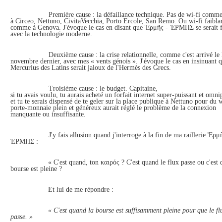
Première cause : la défaillance technique. Pas de wi-fi comm
à
Circeo, Nettuno,
CivitaVecchia,
Porto Ercole, San Remo. Ou wi-fi faibla
comme à Genova. J'évoque le cas en disant que Ἑρμῆς -
ἙΡΜΗΣ
se serait 
avec la technologie moderne.
Deuxième cause : la crise relationnelle, comme c'est arrivé le
novembre dernier, avec mes « vents génois ». J'évoque le cas en insinuant q
Mercurius des Latins serait jaloux de l'Hermès des Grecs.
Troisième cause : le budget. C
apitaine,
s
i
tu
avai
s
voulu,
tu
aurai
s
acheté un forfait internet super-puissant et omni
et tu te serais dispensé de te geler sur la place publique à
Nettuno
pour du w
porte-monnaie plein et généreux aurait réglé le problème de la connexion
manquante ou insuffisante.
J'y fais allusion quand j'interroge à la fin de ma raillerie
Ἑρμῆ
ΈΡΜΗΣ :
« C'est quand, ton
καιρός ? C'est quand le flux passe ou c'est 
bourse est pleine ?
Et lui de me répondre :
« C'est quand la bourse est suffisamment pleine pour que le fl
passe. »