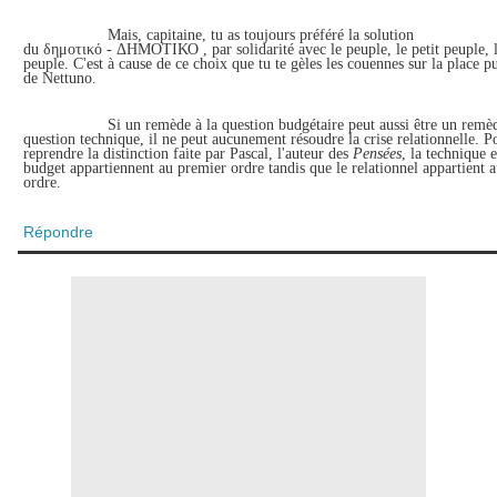
Mais, capitaine, tu as toujours préféré la solution
du
δημοτικό
-
ΔΗΜΟΤΙΚΟ
, par solidarité avec le peuple, le petit peuple, 
peuple. C'est à cause de ce choix que tu te gèles les couennes sur la place p
de Nettuno.
Si un remède à la question budgétaire peut aussi être un remèd
question technique, il ne peut aucunement résoudre la crise relationnelle. P
reprendre la distinction faite par Pascal,
l'auteur des
Pensées
,
la technique e
budget appartiennent au premier ordre tandis que le relationnel appartient 
ordre.
Répondre