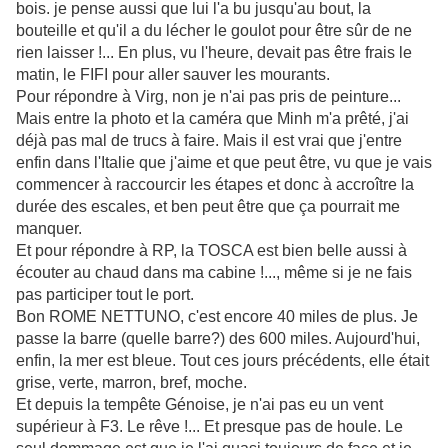
bois. je pense aussi que lui l'a bu jusqu'au bout, la
bouteille et qu'il a du lécher le goulot pour être sûr de ne
rien laisser !... En plus, vu l'heure, devait pas être frais le
matin, le FIFI pour aller sauver les mourants.
Pour répondre à Virg, non je n'ai pas pris de peinture...
Mais entre la photo et la caméra que Minh m'a prêté, j'ai
déjà pas mal de trucs à faire. Mais il est vrai que j'entre
enfin dans l'Italie que j'aime et que peut être, vu que je vais
commencer à raccourcir les étapes et donc à accroître la
durée des escales, et ben peut être que ça pourrait me
manquer.
Et pour répondre à RP, la TOSCA est bien belle aussi à
écouter au chaud dans ma cabine !..., même si je ne fais
pas participer tout le port.
Bon ROME NETTUNO, c'est encore 40 miles de plus. Je
passe la barre (quelle barre?) des 600 miles. Aujourd'hui,
enfin, la mer est bleue. Tout ces jours précédents, elle était
grise, verte, marron, bref, moche.
Et depuis la tempête Génoise, je n'ai pas eu un vent
supérieur à F3. Le rêve !... Et presque pas de houle. Le