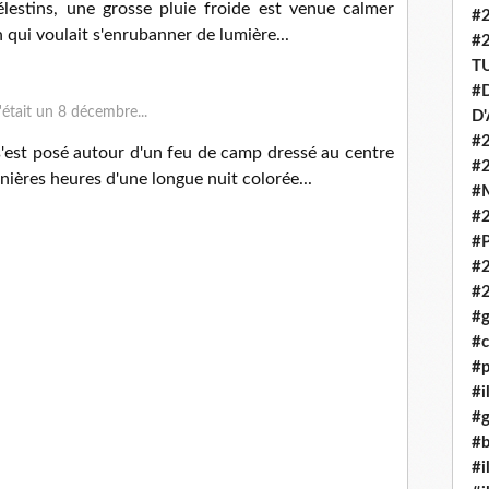
lestins, une grosse pluie froide est venue calmer
#
n qui voulait s'enrubanner de lumière...
#
T
#D
D
#2
 s'est posé autour d'un feu de camp dressé au centre
#
nières heures d'une longue nuit colorée...
#
#
#P
#
#
#g
#c
#p
#i
#g
#b
#i