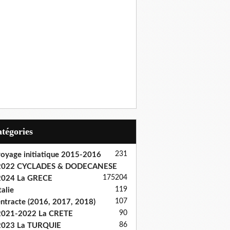
Catégories
231
oyage initiatique 2015-2016
2022 CYCLADES & DODECANESE
175
204
2024 La GRECE
119
talie
107
ntracte (2016, 2017, 2018)
90
2021-2022 La CRETE
86
2023 La TURQUIE