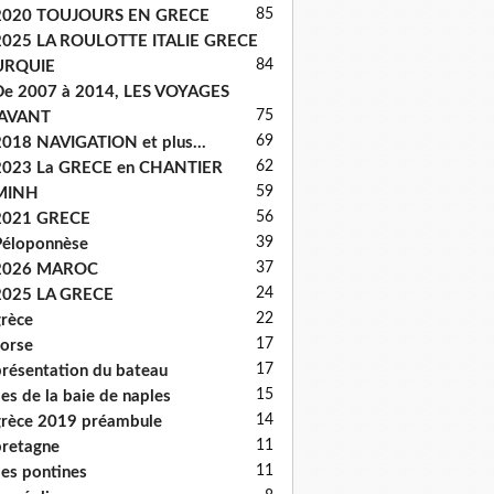
85
2020 TOUJOURS EN GRECE
2025 LA ROULOTTE ITALIE GRECE
84
URQUIE
e 2007 à 2014, LES VOYAGES
75
'AVANT
69
018 NAVIGATION et plus...
62
2023 La GRECE en CHANTIER
59
MINH
56
2021 GRECE
39
éloponnèse
37
2026 MAROC
24
2025 LA GRECE
22
rèce
17
orse
17
résentation du bateau
15
les de la baie de naples
14
rèce 2019 préambule
11
retagne
11
les pontines