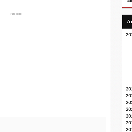
#i
Publicité
20
20
20
20
20
20
20
20