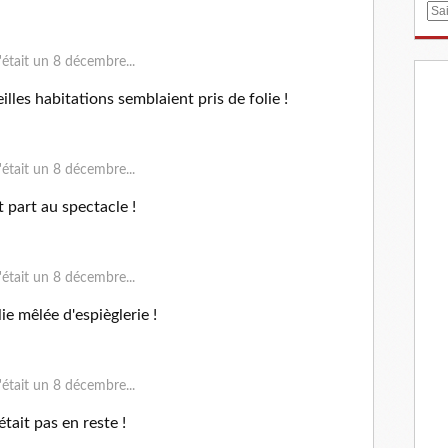
E
m
a
i
l
eilles habitations semblaient pris de folie !
 part au spectacle !
e mêlée d'espièglerie !
tait pas en reste !