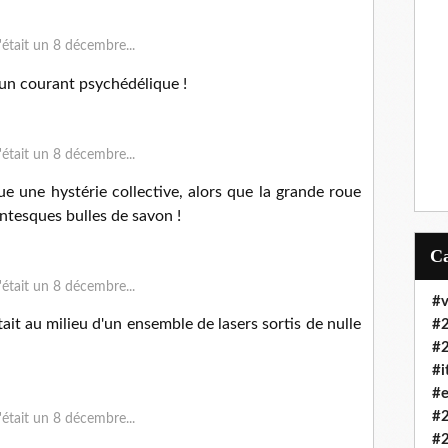
un courant psychédélique !
que une hystérie collective, alors que la grande roue
antesques bulles de savon !
#v
tait au milieu d'un ensemble de lasers sortis de nulle
#
#
#i
#e
#
#