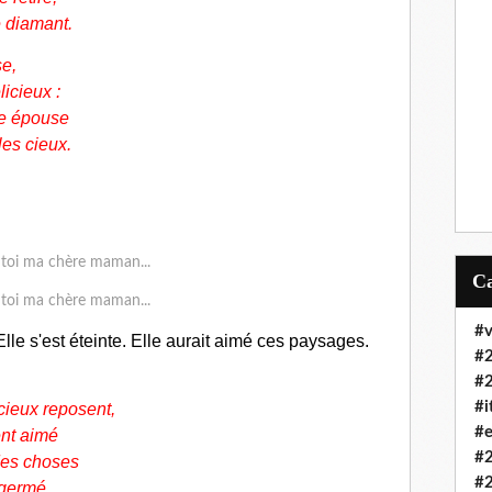
e diamant.
se,
icieux :
e épouse
es cieux.
#v
e s'est éteinte. Elle aurait aimé ces paysages.
#
#
#i
cieux reposent,
#e
nt aimé
#
des choses
#
 germé.