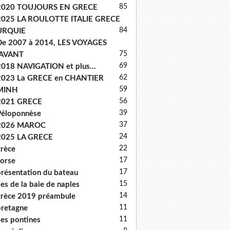
85
2020 TOUJOURS EN GRECE
2025 LA ROULOTTE ITALIE GRECE
84
URQUIE
e 2007 à 2014, LES VOYAGES
75
'AVANT
69
018 NAVIGATION et plus...
62
2023 La GRECE en CHANTIER
59
MINH
56
2021 GRECE
39
éloponnèse
37
2026 MAROC
24
2025 LA GRECE
22
rèce
17
orse
17
résentation du bateau
15
les de la baie de naples
14
rèce 2019 préambule
11
retagne
11
les pontines