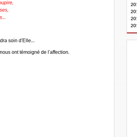
oupire,
20
oses,
20
...
20
20
ra soin d'Elle...
 nous ont témoigné de l'affection.