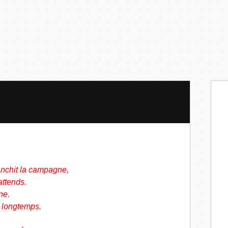
anchit la campagne,
'attends.
gne.
s longtemps.