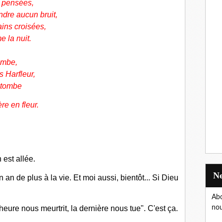
s pensées,
ndre aucun bruit,
ains croisées,
e la nuit.
tombe,
s Harfleur,
a tombe
re en fleur.
est allée.
n de plus à la vie. Et moi aussi, bientôt... Si Dieu
Abo
heure nous meurtrit, la dernière nous tue". C'est ça.
nou