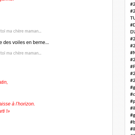
#
#
T
#D
D
#2
des voiles en berne...
#
#
#
#P
#
#
tin,
#g
#c
#p
aisse à l'horizon.
#i
rti !»
#g
#b
#i