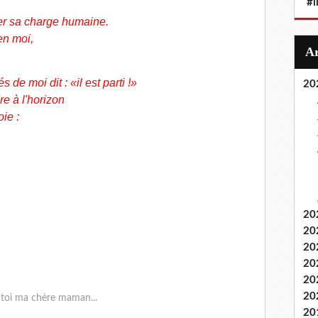
#i
ter sa charge humaine.
en moi,
de moi dit : «il est parti !»
20
re à l'horizon
ie :
20
20
20
20
20
20
20