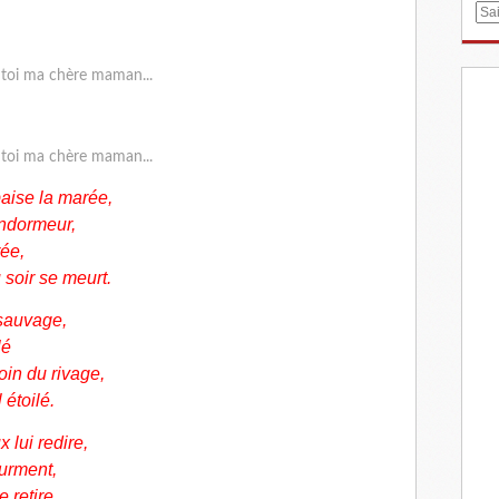
E
m
a
i
l
aise la marée,
ndormeur,
rée,
 soir se meurt.
 sauvage,
lé
oin du rivage,
 étoilé.
 lui redire,
ourment,
 retire,