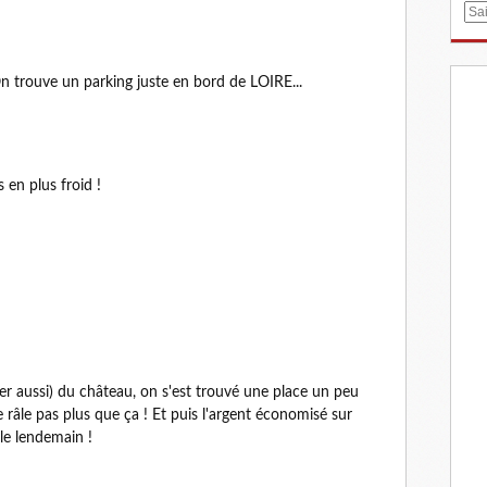
E
m
a
i
 trouve un parking juste en bord de LOIRE...
l
en plus froid !
her aussi) du château, on s'est trouvé une place un peu
 râle pas plus que ça ! Et puis l'argent économisé sur
 le lendemain !