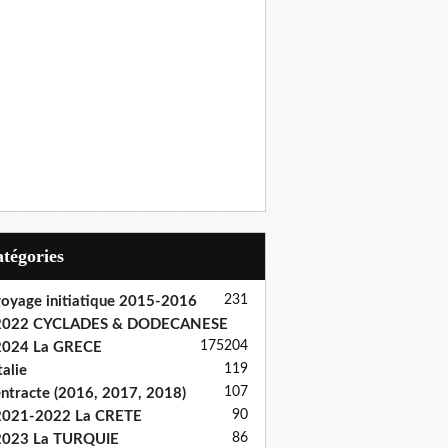
Catégories
231
oyage initiatique 2015-2016
2022 CYCLADES & DODECANESE
175
204
2024 La GRECE
119
talie
107
ntracte (2016, 2017, 2018)
90
2021-2022 La CRETE
86
2023 La TURQUIE