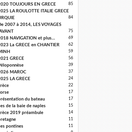
85
2020 TOUJOURS EN GRECE
2025 LA ROULOTTE ITALIE GRECE
84
URQUIE
e 2007 à 2014, LES VOYAGES
75
'AVANT
69
018 NAVIGATION et plus...
62
2023 La GRECE en CHANTIER
59
MINH
56
2021 GRECE
39
éloponnèse
37
2026 MAROC
24
2025 LA GRECE
22
rèce
17
orse
17
résentation du bateau
15
les de la baie de naples
14
rèce 2019 préambule
11
retagne
11
les pontines