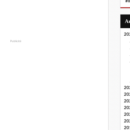
#i
20
Publicité
20
20
20
20
20
20
20