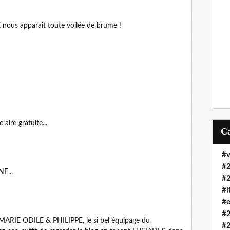
E nous apparait toute voilée de brume !
aire gratuite...
#v
#
E...
#
#i
#e
#
e MARIE ODILE & PHILIPPE, le si bel équipage du
#