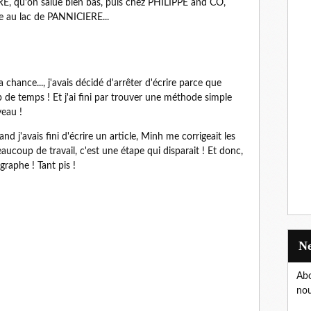
E, qu'on salue bien bas, puis chez PHILIPPE and CO,
pe au lac de PANNICIERE...
a chance..., j'avais décidé d'arrêter d'écrire parce que
 de temps ! Et j'ai fini par trouver une méthode simple
veau !
and j'avais fini d'écrire un article, Minh me corrigeait les
aucoup de travail, c'est une étape qui disparait ! Et donc,
raphe ! Tant pis !
Abo
nou