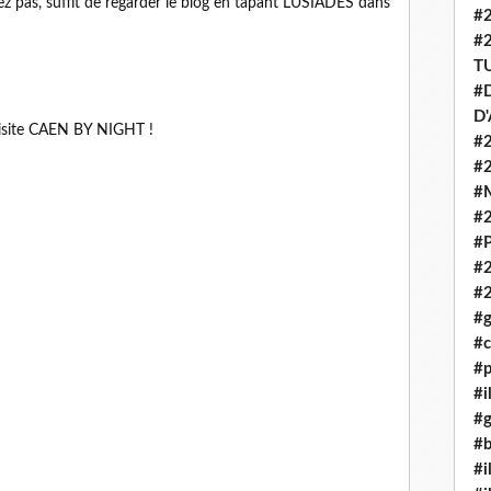
z pas, suffit de regarder le blog en tapant LUSIADES dans
#
#
T
#D
D
n visite CAEN BY NIGHT !
#2
#
#
#
#P
#
#
#g
#c
#p
#i
#g
#b
#i