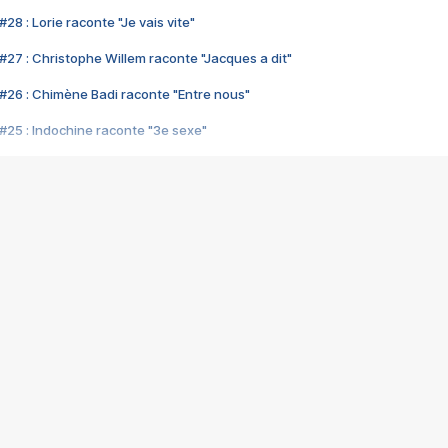
28 : Lorie raconte "Je vais vite"
#27 : Christophe Willem raconte "Jacques a dit"
#26 : Chimène Badi raconte "Entre nous"
#25 : Indochine raconte "3e sexe"
#24 : Zaho raconte "C'est chelou"
#23 : Patrick Bruel raconte "Au café des délices"
#22 : Kyo raconte "Le chemin"
#21 : Nolwenn Leroy raconte "Cassé"
#20 : Patrick Hernandez raconte "Born to be alive"
#19 : Lorie raconte "Près de moi"
#18 : Michael Jones raconte "A nos actes manqués" (avec Jean-Jacque
#17 : Khaled raconte "Aïcha"