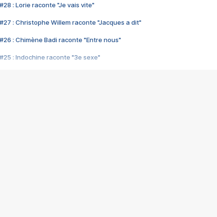
28 : Lorie raconte "Je vais vite"
#27 : Christophe Willem raconte "Jacques a dit"
#26 : Chimène Badi raconte "Entre nous"
#25 : Indochine raconte "3e sexe"
#24 : Zaho raconte "C'est chelou"
#23 : Patrick Bruel raconte "Au café des délices"
#22 : Kyo raconte "Le chemin"
#21 : Nolwenn Leroy raconte "Cassé"
#20 : Patrick Hernandez raconte "Born to be alive"
#19 : Lorie raconte "Près de moi"
#18 : Michael Jones raconte "A nos actes manqués" (avec Jean-Jacque
#17 : Khaled raconte "Aïcha"
#16 : Corneille raconte "Parce qu'on vient de loin"