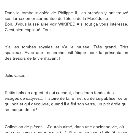
Dans la tombe inviolée de Philippe II, les archéos y ont trouvé
son larnax en or surmontée de l'étoile de la Macédoine...
Bon. J'vous laisse aller voir WIKIPEDIA si tout ça vous intéresse.
C'est bien expliqué. Tout.
Y'a les tombes royales et y'a le musée. Très grand. Très
spacieux. Avec une recherche esthétique pour la présentation
des trésors de la vie d'avant !
Jolis vases...
Petits bols en argent et qui cachent, dans leurs fonds, des
visages de satyres... Histoire de faire rire, ou de culpabiliser celui
qui boit et qui découvre, quand il a fini son verre, un p'tit drôle qui
se moque de lui !
Collection de pièces... J'aurais aimé, dans une ancienne vie, où
une prochaine, pourquoi pas (...), être archéologue ! Plutôt pilleur