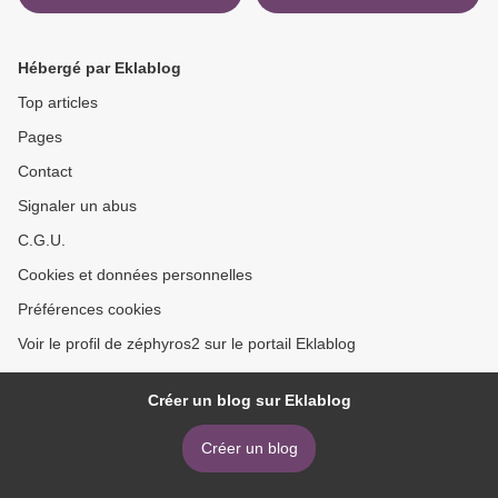
d’Alexandre le Grand. Le
d'Alexandre le Grand. Le
visage féminin de la
souvenir de Άϱγoς >
Macédoine
Hébergé par Eklablog
Top articles
Pages
Contact
Signaler un abus
C.G.U.
Cookies et données personnelles
Préférences cookies
Voir le profil de zéphyros2 sur le portail Eklablog
Créer un blog sur Eklablog
Créer un blog