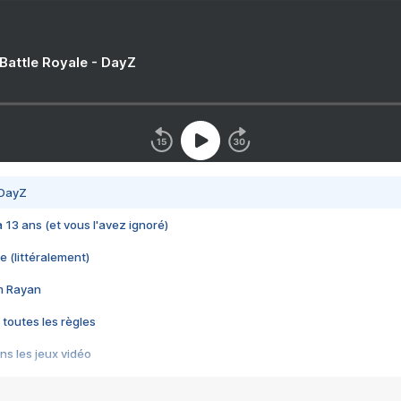
 Battle Royale - DayZ
 DayZ
 a 13 ans (et vous l'avez ignoré)
e (littéralement)
im Rayan
 toutes les règles
s les jeux vidéo
us choquant de Rockstar ? - Le scandale BULLY