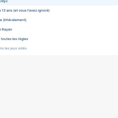
 DayZ
 a 13 ans (et vous l'avez ignoré)
e (littéralement)
im Rayan
 toutes les règles
s les jeux vidéo
us choquant de Rockstar ? - Le scandale BULLY
e plus moche de Steam
du RÊVE tourne au CAUCHEMAR
pendant 8 heures
it… à tort
umiliés par un jeu vidéo
ire - Final Fantasy 8